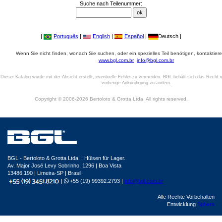
Suche nach Teilenummer:
|
Português
|
English
|
Español
|
Deutsch |
Wenn Sie nicht finden, wonach Sie suchen, oder ein spezielles Teil benötigen, kontaktiere
www.bgl.com.br
info@bgl.com.br
Dieser Katalog wurde mit der Absicht erstellt, eventuelle Fehler zu vermeiden. BGL behält sich das Recht v
vorherige Ankündigung zu ändern.
Copyright © 2006-2026 Bertoloto & Grotta Ltda. All rights reserved.
BGL - Bertoloto & Grotta Ltda. | Hülsen für Lager.
Av. Major José Levy Sobrinho, 1296 | Boa Vista
13486.190 | Limeira-SP | Brasil
|
+55 (19) 99392.2793 |
info@bgl.com.br
Alle Rechte Vorbehalten
Entwicklung
Sphera