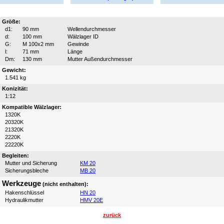
Größe:
d1:
90 mm
Wellendurchmesser
d:
100 mm
Wälzlager ID
G:
M 100x2 mm
Gewinde
l:
71 mm
Länge
Dm:
130 mm
Mutter Außendurchmesser
Gewicht:
1.541 kg
Konizität:
1:12
Kompatible Wälzlager:
1320K
20320K
21320K
2220K
22220K
Begleiten:
Mutter und Sicherung
KM 20
Sicherungsbleche
MB 20
Werkzeuge
(nicht enthalten):
Hakenschlüssel
HN 20
Hydraulikmutter
HMV 20E
zurück