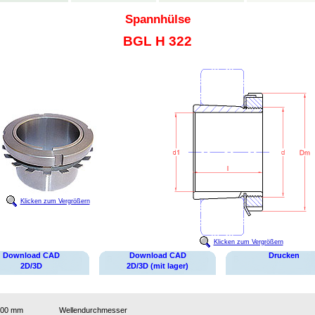
Spannhülse
BGL H 322
Klicken zum Vergrößern
Klicken zum Vergrößern
Download CAD
Download CAD
Drucken
2D/3D
2D/3D (mit lager)
100 mm
Wellendurchmesser