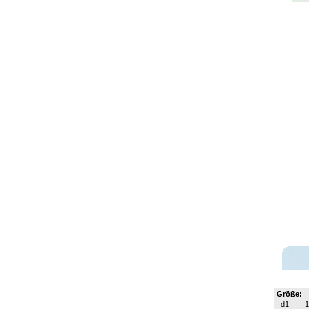
Größe:
d1: