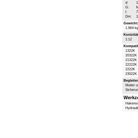
d:
G:
l:
Dm:
Gewicht
1.964 k
Konizität
1:12
Kompatib
1322K
20322K
21322K
22222K
2222K
23022K
Begleite
Mutter 
Sicheru
Werkz
Hakensc
Hydraul