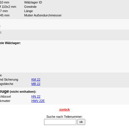
110 mm
Wälzlager ID
M 110x2 mm
Gewinde
77 mm
Länge
145 mm
Mutter Außendurchmesser
:
g
:
le Wälzlager:
n:
und Sicherung
KM 22
ngsbleche
MB 22
euge
(nicht enthalten):
hlüssel
HN 22
ikmutter
HMV 22E
zurück
Suche nach Teilenummer: