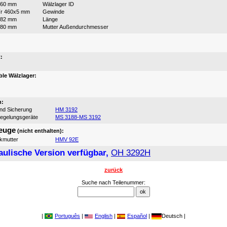
460 mm
Wälzlager ID
r 460x5 mm
Gewinde
382 mm
Länge
580 mm
Mutter Außendurchmesser
:
:
le Wälzlager:
n:
und Sicherung
HM 3192
iegelungsgeräte
MS 3188-MS 3192
euge
(nicht enthalten):
ikmutter
HMV 92E
aulische Version verfügbar,
OH 3292H
zurück
Suche nach Teilenummer:
|
Português
|
English
|
Español
|
Deutsch |