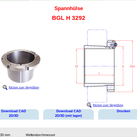
Spannhülse
BGL H 3292
Klicken zum Vergrößern
Klicken zum Vergrößern
Download CAD
Download CAD
Drucken
2D/3D
2D/3D (mit lager)
430 mm
Wellendurchmesser