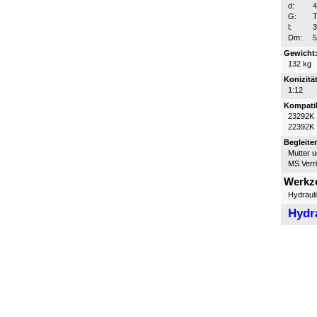
d:
G:
T
l:
Dm:
Gewicht
132 kg
Konizität
1:12
Kompatib
23292K
22392K
Begleite
Mutter 
MS Verr
Werkz
Hydraul
Hydr