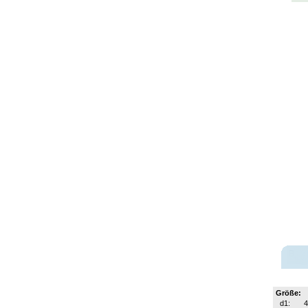
Größe:
d1: