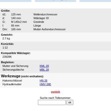
Größe:
d1:
125 mm
Wellendurchmesser
d:
140 mm
Wälzlager ID
G:
M 140x2 mm
Gewinde
l:
66 mm
Länge
Dm:
165 mm
Mutter Außendurchmesser
Gewicht:
2.7 kg
Konizität:
1:12
Kompatible Wälzlager:
23928K
Begleiten:
Mutter und Sicherung
KML 28
Sicherungsbleche
MBL 28
Werkzeuge
(nicht enthalten):
Hakenschlüssel
HN 26
Hydraulikmutter
HMV 28E
zurück
Suche nach Teilenummer: