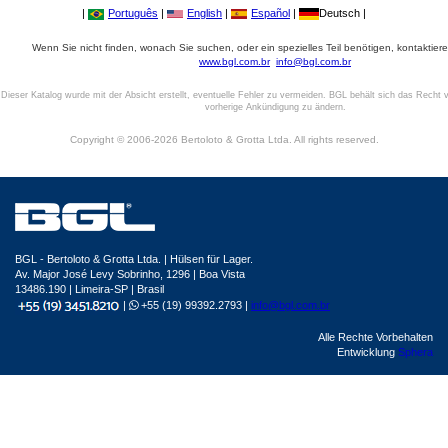
|
Português
|
English
|
Español
|
Deutsch |
Wenn Sie nicht finden, wonach Sie suchen, oder ein spezielles Teil benötigen, kontaktiere
www.bgl.com.br
info@bgl.com.br
Dieser Katalog wurde mit der Absicht erstellt, eventuelle Fehler zu vermeiden. BGL behält sich das Recht v
vorherige Ankündigung zu ändern.
Copyright © 2006-2026 Bertoloto & Grotta Ltda. All rights reserved.
BGL - Bertoloto & Grotta Ltda. | Hülsen für Lager.
Av. Major José Levy Sobrinho, 1296 | Boa Vista
13486.190 | Limeira-SP | Brasil
|
+55 (19) 99392.2793 |
info@bgl.com.br
Alle Rechte Vorbehalten
Entwicklung
Sphera