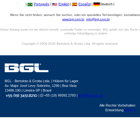
|
Português
|
English
|
Español
|
Deutsch |
Wenn Sie nicht finden, wonach Sie suchen, oder ein spezielles Teil benötigen, kontaktiere
www.bgl.com.br
info@bgl.com.br
Dieser Katalog wurde mit der Absicht erstellt, eventuelle Fehler zu vermeiden. BGL behält sich das Recht v
vorherige Ankündigung zu ändern.
Copyright © 2006-2026 Bertoloto & Grotta Ltda. All rights reserved.
BGL - Bertoloto & Grotta Ltda. | Hülsen für Lager.
Av. Major José Levy Sobrinho, 1296 | Boa Vista
13486.190 | Limeira-SP | Brasil
|
+55 (19) 99392.2793 |
info@bgl.com.br
Alle Rechte Vorbehalten
Entwicklung
Sphera