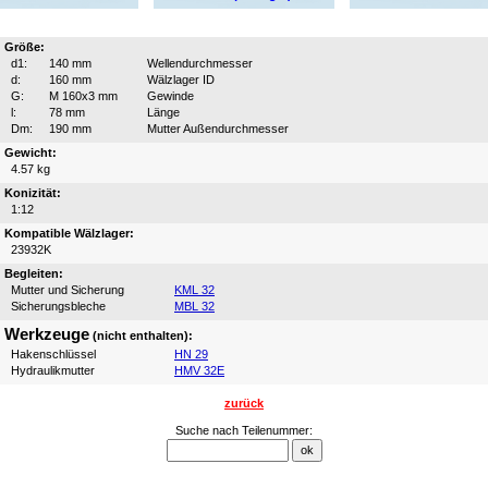
Größe:
d1:
140 mm
Wellendurchmesser
d:
160 mm
Wälzlager ID
G:
M 160x3 mm
Gewinde
l:
78 mm
Länge
Dm:
190 mm
Mutter Außendurchmesser
Gewicht:
4.57 kg
Konizität:
1:12
Kompatible Wälzlager:
23932K
Begleiten:
Mutter und Sicherung
KML 32
Sicherungsbleche
MBL 32
Werkzeuge
(nicht enthalten):
Hakenschlüssel
HN 29
Hydraulikmutter
HMV 32E
zurück
Suche nach Teilenummer: