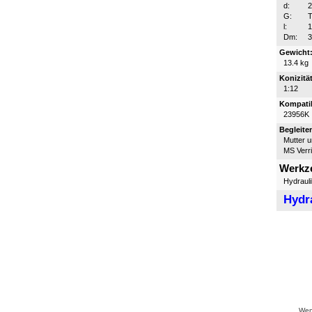
d:
G:
T
l:
Dm:
Gewicht
13.4 kg
Konizität
1:12
Kompatib
23956K
Begleite
Mutter 
MS Verr
Werkz
Hydraul
Hydr
Wenn