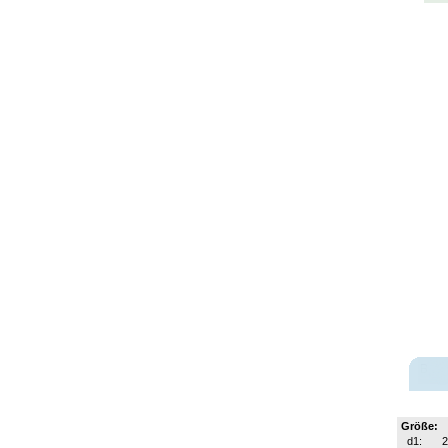
Größe:
d1: