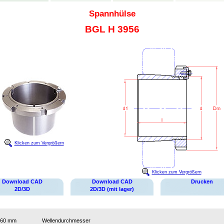
Spannhülse
BGL H 3956
Klicken zum Vergrößern
Klicken zum Vergrößern
Download CAD
Download CAD
Drucken
2D/3D
2D/3D (mit lager)
260 mm
Wellendurchmesser