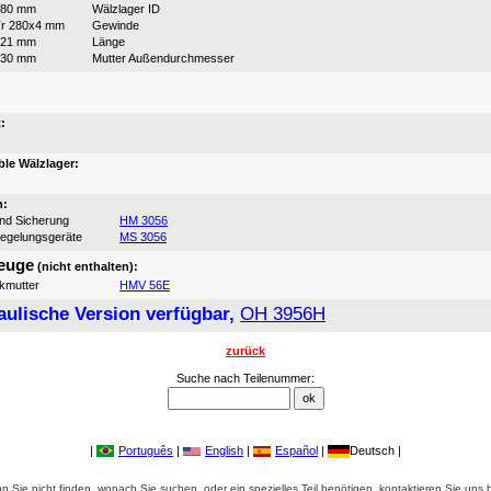
280 mm
Wälzlager ID
r 280x4 mm
Gewinde
121 mm
Länge
330 mm
Mutter Außendurchmesser
:
:
le Wälzlager:
n:
und Sicherung
HM 3056
iegelungsgeräte
MS 3056
euge
(nicht enthalten):
ikmutter
HMV 56E
aulische Version verfügbar,
OH 3956H
zurück
Suche nach Teilenummer:
|
Português
|
English
|
Español
|
Deutsch |
 Sie nicht finden, wonach Sie suchen, oder ein spezielles Teil benötigen, kontaktieren Sie uns b