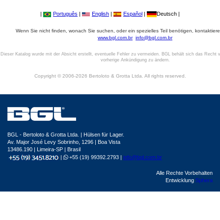
|
Português
|
English
|
Español
|
Deutsch |
Wenn Sie nicht finden, wonach Sie suchen, oder ein spezielles Teil benötigen, kontaktiere
www.bgl.com.br
info@bgl.com.br
Dieser Katalog wurde mit der Absicht erstellt, eventuelle Fehler zu vermeiden. BGL behält sich das Recht v
vorherige Ankündigung zu ändern.
Copyright © 2006-2026 Bertoloto & Grotta Ltda. All rights reserved.
BGL - Bertoloto & Grotta Ltda. | Hülsen für Lager.
Av. Major José Levy Sobrinho, 1296 | Boa Vista
13486.190 | Limeira-SP | Brasil
|
+55 (19) 99392.2793 |
info@bgl.com.br
Alle Rechte Vorbehalten
Entwicklung
Sphera