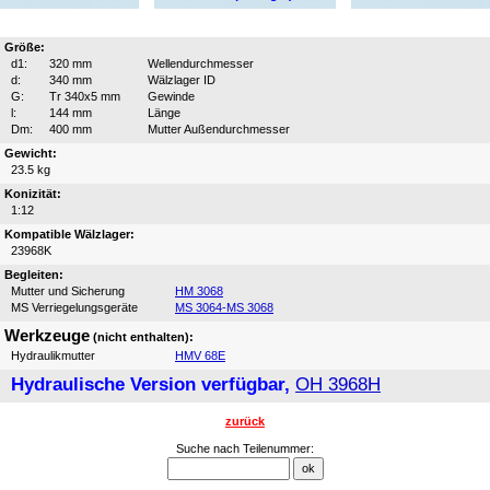
Größe:
d1:
320 mm
Wellendurchmesser
d:
340 mm
Wälzlager ID
G:
Tr 340x5 mm
Gewinde
l:
144 mm
Länge
Dm:
400 mm
Mutter Außendurchmesser
Gewicht:
23.5 kg
Konizität:
1:12
Kompatible Wälzlager:
23968K
Begleiten:
Mutter und Sicherung
HM 3068
MS Verriegelungsgeräte
MS 3064-MS 3068
Werkzeuge
(nicht enthalten):
Hydraulikmutter
HMV 68E
Hydraulische Version verfügbar,
OH 3968H
zurück
Suche nach Teilenummer: