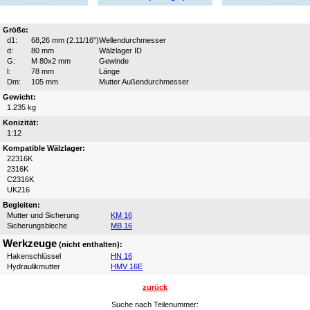
Größe:
d1:
68,26 mm (2.11/16")
Wellendurchmesser
d:
80 mm
Wälzlager ID
G:
M 80x2 mm
Gewinde
l:
78 mm
Länge
Dm:
105 mm
Mutter Außendurchmesser
Gewicht:
1.235 kg
Konizität:
1:12
Kompatible Wälzlager:
22316K
2316K
C2316K
UK216
Begleiten:
Mutter und Sicherung
KM 16
Sicherungsbleche
MB 16
Werkzeuge
(nicht enthalten):
Hakenschlüssel
HN 16
Hydraulikmutter
HMV 16E
zurück
Suche nach Teilenummer: