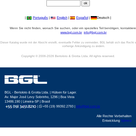
|
Português
|
English
|
Español
|
Deutsch |
Wenn Sie nicht finden, wonach Sie suchen, oder ein spezielles Teil benötigen, kontaktiere
www.bgl.com.br
info@bgl.com.br
Dieser Katalog wurde mit der Absicht erstellt, eventuelle Fehler zu vermeiden. BGL behält sich das Recht v
vorherige Ankündigung zu ändern.
Copyright © 2006-2026 Bertoloto & Grotta Ltda. All rights reserved.
BGL - Bertoloto & Grotta Ltda. | Hülsen für Lager.
Av. Major José Levy Sobrinho, 1296 | Boa Vista
13486.190 | Limeira-SP | Brasil
|
+55 (19) 99392.2793 |
info@bgl.com.br
Alle Rechte Vorbehalten
Entwicklung
Sphera