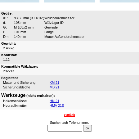
Größe:
d1:
93,66 mm (3.11/16")
Wellendurchmesser
d:
105 mm
Wälzlager ID
G:
M 105x2 mm
Gewinde
l:
101 mm
Länge
Dm:
140 mm
Mutter Außendurchmesser
Gewicht:
2.46 kg
Konizität:
1:12
Kompatible Wälzlager:
23221K
Begleiten:
Mutter und Sicherung
KM 21
Sicherungsbleche
MB 21
Werkzeuge
(nicht enthalten):
Hakenschlüssel
HN 21
Hydraulikmutter
HMV 21E
zurück
Suche nach Teilenummer: