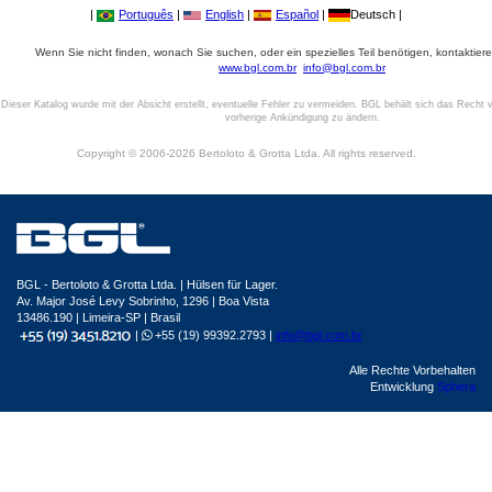
|
Português
|
English
|
Español
|
Deutsch |
Wenn Sie nicht finden, wonach Sie suchen, oder ein spezielles Teil benötigen, kontaktiere
www.bgl.com.br
info@bgl.com.br
Dieser Katalog wurde mit der Absicht erstellt, eventuelle Fehler zu vermeiden. BGL behält sich das Recht v
vorherige Ankündigung zu ändern.
Copyright © 2006-2026 Bertoloto & Grotta Ltda. All rights reserved.
BGL - Bertoloto & Grotta Ltda. | Hülsen für Lager.
Av. Major José Levy Sobrinho, 1296 | Boa Vista
13486.190 | Limeira-SP | Brasil
|
+55 (19) 99392.2793 |
info@bgl.com.br
Alle Rechte Vorbehalten
Entwicklung
Sphera