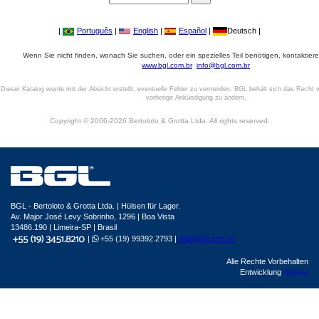
|
Português
|
English
|
Español
|
Deutsch |
Wenn Sie nicht finden, wonach Sie suchen, oder ein spezielles Teil benötigen, kontaktiere
www.bgl.com.br
info@bgl.com.br
Dieser Katalog wurde mit der Absicht erstellt, eventuelle Fehler zu vermeiden. BGL behält sich das Recht v
vorherige Ankündigung zu ändern.
Copyright © 2006-2026 Bertoloto & Grotta Ltda. All rights reserved.
BGL - Bertoloto & Grotta Ltda. | Hülsen für Lager.
Av. Major José Levy Sobrinho, 1296 | Boa Vista
13486.190 | Limeira-SP | Brasil
|
+55 (19) 99392.2793 |
info@bgl.com.br
Alle Rechte Vorbehalten
Entwicklung
Sphera