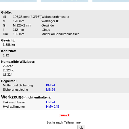
Größe:
d1:
106,36 mm (4.3/16")
Wellendurchmesser
d:
120 mm
Wälzlager ID
G:
M 120x2 mm
Gewinde
l:
112 mm
Länge
Dm:
155 mm
Mutter Außendurchmesser
Gewicht:
3.388 kg
Konizität:
1:12
Kompatible Wälzlager:
22324K
23224K
UK324
Begleiten:
Mutter und Sicherung
KM 24
Sicherungsbleche
MB 24
Werkzeuge
(nicht enthalten):
Hakenschlüssel
HN 24
Hydraulikmutter
HMV 24E
zurück
Suche nach Teilenummer: