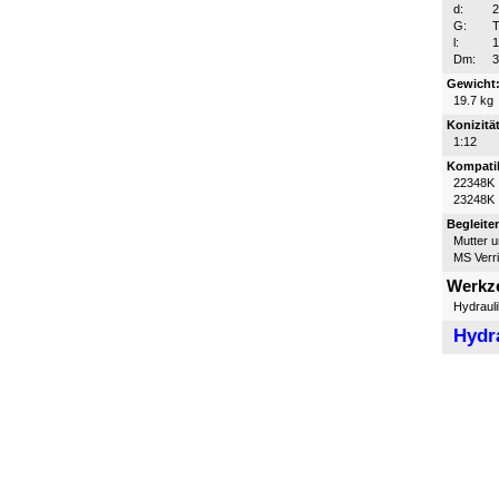
d:
G:
T
l:
Dm:
Gewicht
19.7 kg
Konizität
1:12
Kompatib
22348K
23248K
Begleite
Mutter 
MS Verr
Werkz
Hydraul
Hydr