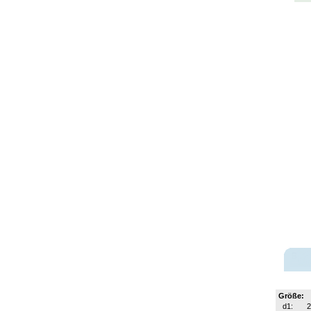
Größe:
d1:
2