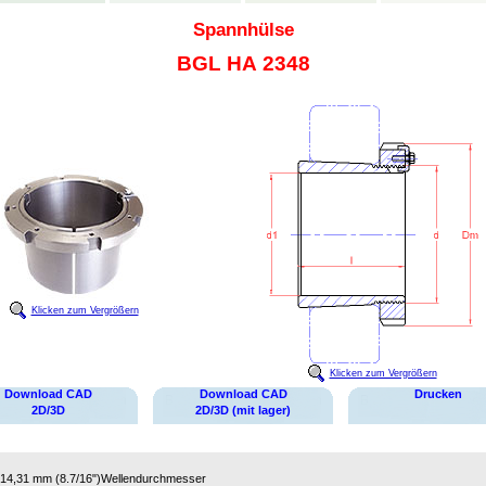
Spannhülse
BGL HA 2348
Klicken zum Vergrößern
Klicken zum Vergrößern
Download CAD
Download CAD
Drucken
2D/3D
2D/3D (mit lager)
14,31 mm (8.7/16")
Wellendurchmesser