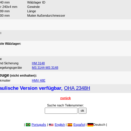
240 mm
Wälzlager ID
r 240x4 mm
Gewinde
199 mm
Länge
300 mm
Mutter Außendurchmesser
:
:
le Wälzlager:
n:
und Sicherung
HM 3148
iegelungsgeräte
MS 3144-MS 3148
euge
(nicht enthalten):
ikmutter
HMV 48E
aulische Version verfügbar,
OHA 2348H
zurück
Suche nach Teilenummer:
|
Português
|
English
|
Español
|
Deutsch |