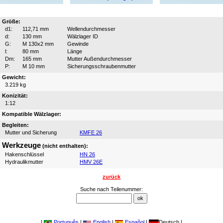
Größe:
d1:
112,71 mm
Wellendurchmesser
d:
130 mm
Wälzlager ID
G:
M 130x2 mm
Gewinde
l:
80 mm
Länge
Dm:
165 mm
Mutter Außendurchmesser
P:
M 10 mm
Sicherungsschraubenmutter
Gewicht:
3.219 kg
Konizität:
1:12
Kompatible Wälzlager:
Begleiten:
Mutter und Sicherung
KMFE 26
Werkzeuge
(nicht enthalten):
Hakenschlüssel
HN 26
Hydraulikmutter
HMV 26E
zurück
Suche nach Teilenummer:
|
Português
|
English
|
Español
|
Deutsch |