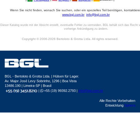
Wenn Sie nicht finden, wonach Sie suchen, oder ein spezielles Teil benötigen, kontaktiere
www.bgl.com.br
info@bgl.com.br
Dieser Katalog wurde mit der Absicht erstellt, eventuelle Fehler zu vermeiden. BGL behält sich das Recht v
vorherige Ankündigung zu ändern.
Copyright © 2006-2026 Bertoloto & Grotta Ltda. All rights reserved.
BGL - Bertoloto & Grotta Ltda. | Hülsen für Lager.
Av. Major José Levy Sobrinho, 1296 | Boa Vista
13486.190 | Limeira-SP | Brasil
|
+55 (19) 99392.2793 |
info@bgl.com.br
Alle Rechte Vorbehalten
Entwicklung
Sphera