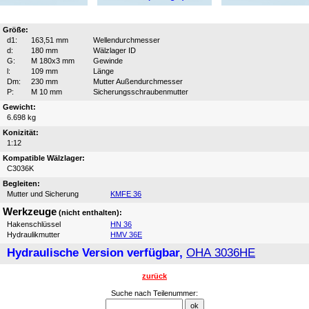
Größe:
d1:
163,51 mm
Wellendurchmesser
d:
180 mm
Wälzlager ID
G:
M 180x3 mm
Gewinde
l:
109 mm
Länge
Dm:
230 mm
Mutter Außendurchmesser
P:
M 10 mm
Sicherungsschraubenmutter
Gewicht:
6.698 kg
Konizität:
1:12
Kompatible Wälzlager:
C3036K
Begleiten:
Mutter und Sicherung
KMFE 36
Werkzeuge
(nicht enthalten):
Hakenschlüssel
HN 36
Hydraulikmutter
HMV 36E
Hydraulische Version verfügbar,
OHA 3036HE
zurück
Suche nach Teilenummer: