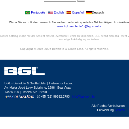
|
Português
|
English
|
Español
|
Deutsch |
Wenn Sie nicht finden, wonach Sie suchen, oder ein spezielles Teil benötigen, kontaktiere
www.bgl.com.br
info@bgl.com.br
Dieser Katalog wurde mit der Absicht erstellt, eventuelle Fehler zu vermeiden. BGL behält sich das Recht v
vorherige Ankündigung zu ändern.
Copyright © 2006-2026 Bertoloto & Grotta Ltda. All rights reserved.
BGL - Bertoloto & Grotta Ltda. | Hülsen für Lager.
Av. Major José Levy Sobrinho, 1296 | Boa Vista
13486.190 | Limeira-SP | Brasil
|
+55 (19) 99392.2793 |
info@bgl.com.br
Alle Rechte Vorbehalten
Entwicklung
Sphera