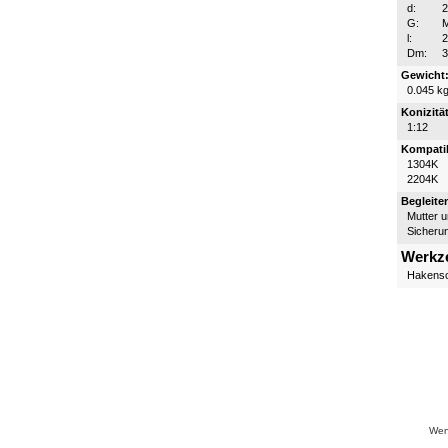
d:
G:
l:
Dm:
Gewicht
0.045 k
Konizität
1:12
Kompatib
1304K
2204K
Begleite
Mutter 
Sicheru
Werkz
Hakensc
Wenn