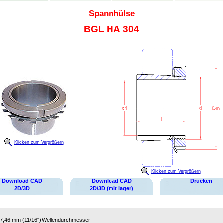
Spannhülse
BGL HA 304
Klicken zum Vergrößern
Klicken zum Vergrößern
Download CAD
Download CAD
Drucken
2D/3D
2D/3D (mit lager)
7,46 mm (11/16")
Wellendurchmesser