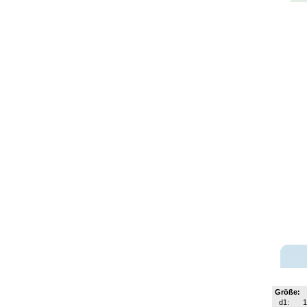
Größe:
d1:
1