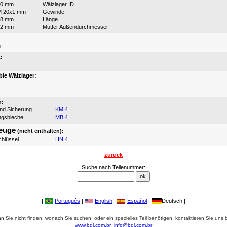
20 mm
Wälzlager ID
M 20x1 mm
Gewinde
28 mm
Länge
32 mm
Mutter Außendurchmesser
:
g
:
le Wälzlager:
n:
und Sicherung
KM 4
ngsbleche
MB 4
euge
(nicht enthalten):
hlüssel
HN 4
zurück
Suche nach Teilenummer:
|
Português
|
English
|
Español
|
Deutsch |
 Sie nicht finden, wonach Sie suchen, oder ein spezielles Teil benötigen, kontaktieren Sie uns b
www.bgl.com.br
info@bgl.com.br