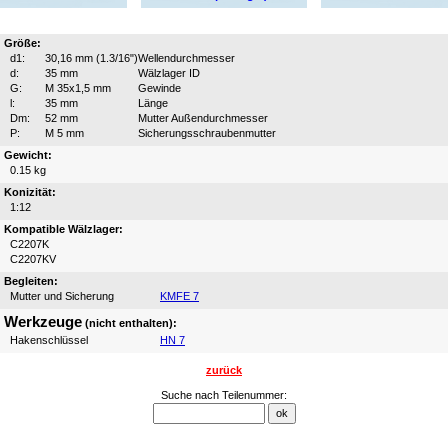
Größe:
d1:
30,16 mm (1.3/16")
Wellendurchmesser
d:
35 mm
Wälzlager ID
G:
M 35x1,5 mm
Gewinde
l:
35 mm
Länge
Dm:
52 mm
Mutter Außendurchmesser
P:
M 5 mm
Sicherungsschraubenmutter
Gewicht:
0.15 kg
Konizität:
1:12
Kompatible Wälzlager:
C2207K
C2207KV
Begleiten:
Mutter und Sicherung
KMFE 7
Werkzeuge
(nicht enthalten):
Hakenschlüssel
HN 7
zurück
Suche nach Teilenummer: