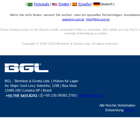
|
Português
|
English
|
Español
|
Deutsch |
Wenn Sie nicht finden, wonach Sie suchen, oder ein spezielles Teil benötigen, kontaktiere
www.bgl.com.br
info@bgl.com.br
Dieser Katalog wurde mit der Absicht erstellt, eventuelle Fehler zu vermeiden. BGL behält sich das Recht v
vorherige Ankündigung zu ändern.
Copyright © 2006-2026 Bertoloto & Grotta Ltda. All rights reserved.
BGL - Bertoloto & Grotta Ltda. | Hülsen für Lager.
Av. Major José Levy Sobrinho, 1296 | Boa Vista
13486.190 | Limeira-SP | Brasil
|
+55 (19) 99392.2793 |
info@bgl.com.br
Alle Rechte Vorbehalten
Entwicklung
Sphera