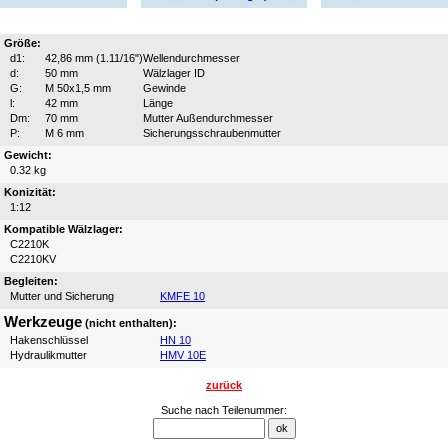
Größe:
d1:
42,86 mm (1.11/16")
Wellendurchmesser
d:
50 mm
Wälzlager ID
G:
M 50x1,5 mm
Gewinde
l:
42 mm
Länge
Dm:
70 mm
Mutter Außendurchmesser
P:
M 6 mm
Sicherungsschraubenmutter
Gewicht:
0.32 kg
Konizität:
1:12
Kompatible Wälzlager:
C2210K
C2210KV
Begleiten:
Mutter und Sicherung
KMFE 10
Werkzeuge
(nicht enthalten):
Hakenschlüssel
HN 10
Hydraulikmutter
HMV 10E
zurück
Suche nach Teilenummer: