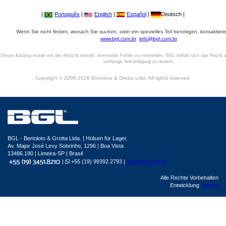
|
Português
|
English
|
Español
|
Deutsch |
Wenn Sie nicht finden, wonach Sie suchen, oder ein spezielles Teil benötigen, kontaktiere
www.bgl.com.br
info@bgl.com.br
Dieser Katalog wurde mit der Absicht erstellt, eventuelle Fehler zu vermeiden. BGL behält sich das Recht v
vorherige Ankündigung zu ändern.
Copyright © 2006-2026 Bertoloto & Grotta Ltda. All rights reserved.
BGL - Bertoloto & Grotta Ltda. | Hülsen für Lager.
Av. Major José Levy Sobrinho, 1296 | Boa Vista
13486.190 | Limeira-SP | Brasil
|
+55 (19) 99392.2793 |
info@bgl.com.br
Alle Rechte Vorbehalten
Entwicklung
Sphera