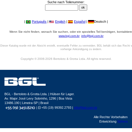
Suche nach Teilenummer:
|
Português
|
English
|
Español
|
Deutsch |
Wenn Sie nicht finden, wonach Sie suchen, oder ein spezielles Teil benötigen, kontaktiere
www.bgl.com.br
info@bgl.com.br
Dieser Katalog wurde mit der Absicht erstellt, eventuelle Fehler zu vermeiden. BGL behält sich das Recht v
vorherige Ankündigung zu ändern.
Copyright © 2006-2026 Bertoloto & Grotta Ltda. All rights reserved.
BGL - Bertoloto & Grotta Ltda. | Hülsen für Lager.
Av. Major José Levy Sobrinho, 1296 | Boa Vista
13486.190 | Limeira-SP | Brasil
|
+55 (19) 99392.2793 |
info@bgl.com.br
Alle Rechte Vorbehalten
Entwicklung
Sphera