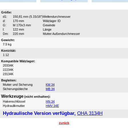
Größe:
d1:
150,81 mm (5.15/16")
Wellendurchmesser
d:
170 mm
Wälzlager ID
G:
M 170x3 mm
Gewinde
l:
122 mm
Länge
Dm:
220 mm
Mutter Außendurchmesser
Gewicht:
7.5 kg
Konizität:
1:12
Kompatible Wälzlager:
20334K
22234K
23134K
Begleiten:
Mutter und Sicherung
KM 34
Sicherungsbleche
MB 34
Werkzeuge
(nicht enthalten):
Hakenschlüssel
HN 34
Hydraulikmutter
HMV 34E
Hydraulische Version verfügbar,
OHA 3134H
zurück