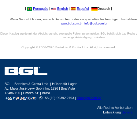
|
Português
|
English
|
Español
|
Deutsch |
Wenn Sie nicht finden, wonach Sie suchen, oder ein spezielles Teil benötigen, kontaktiere
www.bgl.com.br
info@bgl.com.br
Dieser Katalog wurde mit der Absicht erstellt, eventuelle Fehler zu vermeiden. BGL behält sich das Recht v
vorherige Ankündigung zu ändern.
Copyright © 2006-2026 Bertoloto & Grotta Ltda. All rights reserved.
BGL - Bertoloto & Grotta Ltda. | Hülsen für Lager.
Av. Major José Levy Sobrinho, 1296 | Boa Vista
13486.190 | Limeira-SP | Brasil
|
+55 (19) 99392.2793 |
info@bgl.com.br
Alle Rechte Vorbehalten
Entwicklung
Sphera