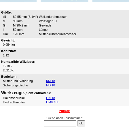
Größe:
d1:
82,55 mm (3.1/4")
Wellendurchmesser
d:
90 mm
Wälzlager ID
G:
M 90x2 mm
Gewinde
l:
52 mm
Länge
Dm:
120 mm
Mutter Außendurchmesser
Gewicht:
0.954 kg
Konizität:
1:12
Kompatible Wälzlager:
1218K
20218K
Begleiten:
Mutter und Sicherung
KM 18
Sicherungsbleche
MB 18
Werkzeuge
(nicht enthalten):
Hakenschlüssel
HN 18
Hydraulikmutter
HMV 18E
zurück
Suche nach Teilenummer: