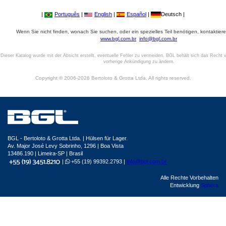
|
Português
|
English
|
Español
|
Deutsch |
Wenn Sie nicht finden, wonach Sie suchen, oder ein spezielles Teil benötigen, kontaktiere
www.bgl.com.br
info@bgl.com.br
Dieser Katalog wurde mit der Absicht erstellt, eventuelle Fehler zu vermeiden. BGL behält sich das Recht v
vorherige Ankündigung zu ändern.
Copyright © 2006-2026 Bertoloto & Grotta Ltda. All rights reserved.
BGL - Bertoloto & Grotta Ltda. | Hülsen für Lager.
Av. Major José Levy Sobrinho, 1296 | Boa Vista
13486.190 | Limeira-SP | Brasil
|
+55 (19) 99392.2793 |
info@bgl.com.br
Alle Rechte Vorbehalten
Entwicklung
Sphera