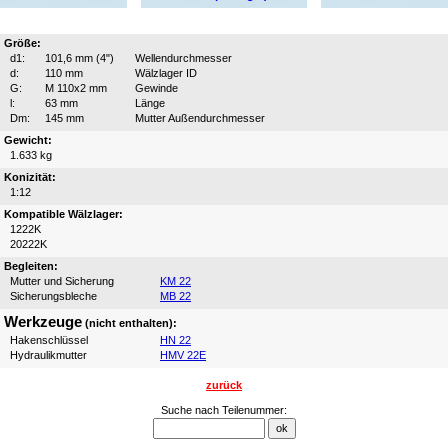
Größe:
d1:
101,6 mm (4")
Wellendurchmesser
d:
110 mm
Wälzlager ID
G:
M 110x2 mm
Gewinde
l:
63 mm
Länge
Dm:
145 mm
Mutter Außendurchmesser
Gewicht:
1.633 kg
Konizität:
1:12
Kompatible Wälzlager:
1222K
20222K
Begleiten:
Mutter und Sicherung
KM 22
Sicherungsbleche
MB 22
Werkzeuge
(nicht enthalten):
Hakenschlüssel
HN 22
Hydraulikmutter
HMV 22E
zurück
Suche nach Teilenummer: