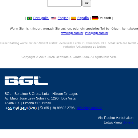
|
Português
|
English
|
Español
|
Deutsch |
Wenn Sie nicht finden, wonach Sie suchen, oder ein spezielles Teil benötigen, kontaktiere
www.bgl.com.br
info@bgl.com.br
Dieser Katalog wurde mit der Absicht erstellt, eventuelle Fehler zu vermeiden. BGL behält sich das Recht v
vorherige Ankündigung zu ändern.
Copyright © 2006-2026 Bertoloto & Grotta Ltda. All rights reserved.
BGL - Bertoloto & Grotta Ltda. | Hülsen für Lager.
Av. Major José Levy Sobrinho, 1296 | Boa Vista
13486.190 | Limeira-SP | Brasil
|
+55 (19) 99392.2793 |
info@bgl.com.br
Alle Rechte Vorbehalten
Entwicklung
Sphera