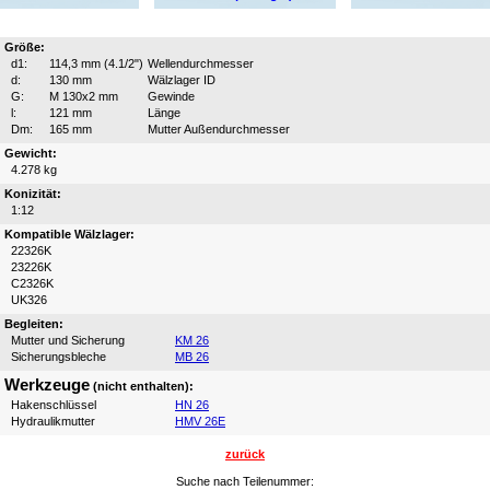
Größe:
d1:
114,3 mm (4.1/2")
Wellendurchmesser
d:
130 mm
Wälzlager ID
G:
M 130x2 mm
Gewinde
l:
121 mm
Länge
Dm:
165 mm
Mutter Außendurchmesser
Gewicht:
4.278 kg
Konizität:
1:12
Kompatible Wälzlager:
22326K
23226K
C2326K
UK326
Begleiten:
Mutter und Sicherung
KM 26
Sicherungsbleche
MB 26
Werkzeuge
(nicht enthalten):
Hakenschlüssel
HN 26
Hydraulikmutter
HMV 26E
zurück
Suche nach Teilenummer: