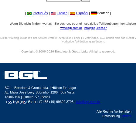
|
Português
|
English
|
Español
|
Deutsch |
Wenn Sie nicht finden, wonach Sie suchen, oder ein spezielles Teil benötigen, kontaktiere
www.bgl.com.br
info@bgl.com.br
Dieser Katalog wurde mit der Absicht erstellt, eventuelle Fehler zu vermeiden. BGL behält sich das Recht v
vorherige Ankündigung zu ändern.
Copyright © 2006-2026 Bertoloto & Grotta Ltda. All rights reserved.
BGL - Bertoloto & Grotta Ltda. | Hülsen für Lager.
Av. Major José Levy Sobrinho, 1296 | Boa Vista
13486.190 | Limeira-SP | Brasil
|
+55 (19) 99392.2793 |
info@bgl.com.br
Alle Rechte Vorbehalten
Entwicklung
Sphera