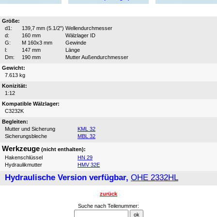
Größe:
d1:
139,7 mm (5.1/2")
Wellendurchmesser
d:
160 mm
Wälzlager ID
G:
M 160x3 mm
Gewinde
l:
147 mm
Länge
Dm:
190 mm
Mutter Außendurchmesser
Gewicht:
7.613 kg
Konizität:
1:12
Kompatible Wälzlager:
C3232K
Begleiten:
Mutter und Sicherung
KML 32
Sicherungsbleche
MBL 32
Werkzeuge
(nicht enthalten):
Hakenschlüssel
HN 29
Hydraulikmutter
HMV 32E
Hydraulische Version verfügbar,
OHE 2332HL
zurück
Suche nach Teilenummer: