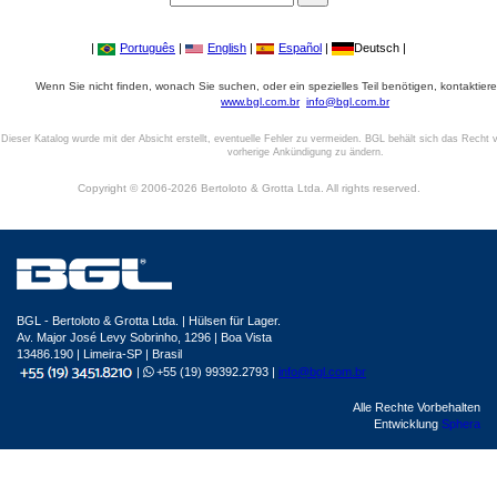
|
Português
|
English
|
Español
|
Deutsch |
Wenn Sie nicht finden, wonach Sie suchen, oder ein spezielles Teil benötigen, kontaktiere
www.bgl.com.br
info@bgl.com.br
Dieser Katalog wurde mit der Absicht erstellt, eventuelle Fehler zu vermeiden. BGL behält sich das Recht v
vorherige Ankündigung zu ändern.
Copyright © 2006-2026 Bertoloto & Grotta Ltda. All rights reserved.
BGL - Bertoloto & Grotta Ltda. | Hülsen für Lager.
Av. Major José Levy Sobrinho, 1296 | Boa Vista
13486.190 | Limeira-SP | Brasil
|
+55 (19) 99392.2793 |
info@bgl.com.br
Alle Rechte Vorbehalten
Entwicklung
Sphera