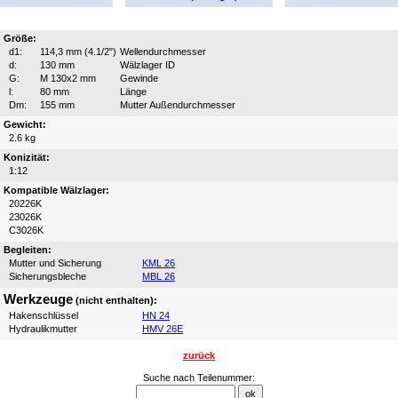
Größe:
d1:
114,3 mm (4.1/2")
Wellendurchmesser
d:
130 mm
Wälzlager ID
G:
M 130x2 mm
Gewinde
l:
80 mm
Länge
Dm:
155 mm
Mutter Außendurchmesser
Gewicht:
2.6 kg
Konizität:
1:12
Kompatible Wälzlager:
20226K
23026K
C3026K
Begleiten:
Mutter und Sicherung
KML 26
Sicherungsbleche
MBL 26
Werkzeuge
(nicht enthalten):
Hakenschlüssel
HN 24
Hydraulikmutter
HMV 26E
zurück
Suche nach Teilenummer: