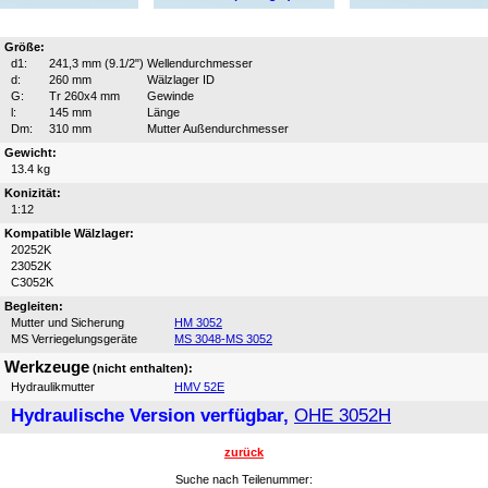
Größe:
d1:
241,3 mm (9.1/2")
Wellendurchmesser
d:
260 mm
Wälzlager ID
G:
Tr 260x4 mm
Gewinde
l:
145 mm
Länge
Dm:
310 mm
Mutter Außendurchmesser
Gewicht:
13.4 kg
Konizität:
1:12
Kompatible Wälzlager:
20252K
23052K
C3052K
Begleiten:
Mutter und Sicherung
HM 3052
MS Verriegelungsgeräte
MS 3048-MS 3052
Werkzeuge
(nicht enthalten):
Hydraulikmutter
HMV 52E
Hydraulische Version verfügbar,
OHE 3052H
zurück
Suche nach Teilenummer: