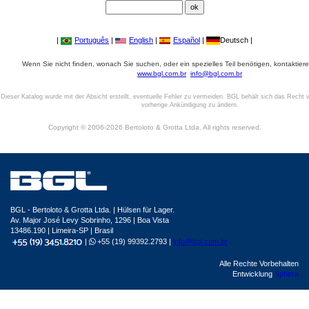
|
Português
|
English
|
Español
|
Deutsch |
Wenn Sie nicht finden, wonach Sie suchen, oder ein spezielles Teil benötigen, kontaktiere
www.bgl.com.br
info@bgl.com.br
Dieser Katalog wurde mit der Absicht erstellt, eventuelle Fehler zu vermeiden. BGL behält sich das Recht v
vorherige Ankündigung zu ändern.
Copyright © 2006-2026 Bertoloto & Grotta Ltda. All rights reserved.
BGL - Bertoloto & Grotta Ltda. | Hülsen für Lager.
Av. Major José Levy Sobrinho, 1296 | Boa Vista
13486.190 | Limeira-SP | Brasil
|
+55 (19) 99392.2793 |
info@bgl.com.br
Alle Rechte Vorbehalten
Entwicklung
Sphera