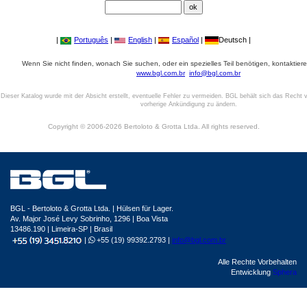
|
Português
|
English
|
Español
|
Deutsch |
Wenn Sie nicht finden, wonach Sie suchen, oder ein spezielles Teil benötigen, kontaktiere
www.bgl.com.br
info@bgl.com.br
Dieser Katalog wurde mit der Absicht erstellt, eventuelle Fehler zu vermeiden. BGL behält sich das Recht v
vorherige Ankündigung zu ändern.
Copyright © 2006-2026 Bertoloto & Grotta Ltda. All rights reserved.
BGL - Bertoloto & Grotta Ltda. | Hülsen für Lager.
Av. Major José Levy Sobrinho, 1296 | Boa Vista
13486.190 | Limeira-SP | Brasil
|
+55 (19) 99392.2793 |
info@bgl.com.br
Alle Rechte Vorbehalten
Entwicklung
Sphera