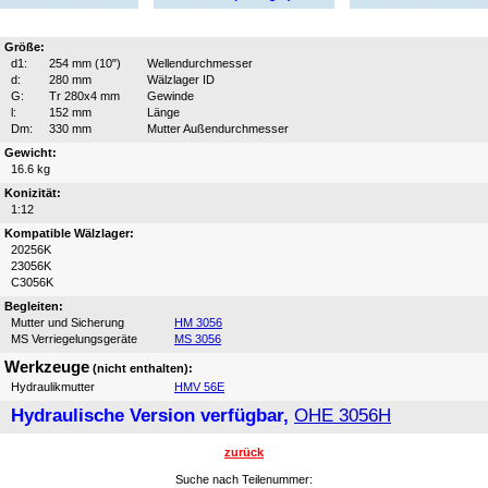
Größe:
d1:
254 mm (10")
Wellendurchmesser
d:
280 mm
Wälzlager ID
G:
Tr 280x4 mm
Gewinde
l:
152 mm
Länge
Dm:
330 mm
Mutter Außendurchmesser
Gewicht:
16.6 kg
Konizität:
1:12
Kompatible Wälzlager:
20256K
23056K
C3056K
Begleiten:
Mutter und Sicherung
HM 3056
MS Verriegelungsgeräte
MS 3056
Werkzeuge
(nicht enthalten):
Hydraulikmutter
HMV 56E
Hydraulische Version verfügbar,
OHE 3056H
zurück
Suche nach Teilenummer: