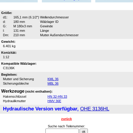
Größe:
d1:
165,1 mm (6.1/2")
Wellendurchmesser
d:
180 mm
Wälzlager ID
G:
M 180x3 mm
Gewinde
l:
131 mm
Länge
Dm:
210 mm
Mutter Außendurchmesser
Gewicht:
6.401 kg
Konizität:
1:12
Kompatible Wälzlager:
C3136K
Begleiten:
Mutter und Sicherung
KML 36
Sicherungsbleche
MBL 36
Werkzeuge
(nicht enthalten):
Hakenschlüssel
HN 32-HN 33
Hydraulikmutter
HMV 36E
Hydraulische Version verfügbar,
OHE 3136HL
zurück
Suche nach Teilenummer: