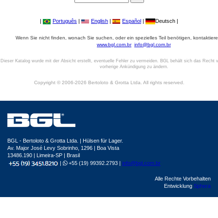
|
Português
|
English
|
Español
|
Deutsch |
Wenn Sie nicht finden, wonach Sie suchen, oder ein spezielles Teil benötigen, kontaktiere
www.bgl.com.br
info@bgl.com.br
Dieser Katalog wurde mit der Absicht erstellt, eventuelle Fehler zu vermeiden. BGL behält sich das Recht v
vorherige Ankündigung zu ändern.
Copyright © 2006-2026 Bertoloto & Grotta Ltda. All rights reserved.
BGL - Bertoloto & Grotta Ltda. | Hülsen für Lager.
Av. Major José Levy Sobrinho, 1296 | Boa Vista
13486.190 | Limeira-SP | Brasil
|
+55 (19) 99392.2793 |
info@bgl.com.br
Alle Rechte Vorbehalten
Entwicklung
Sphera