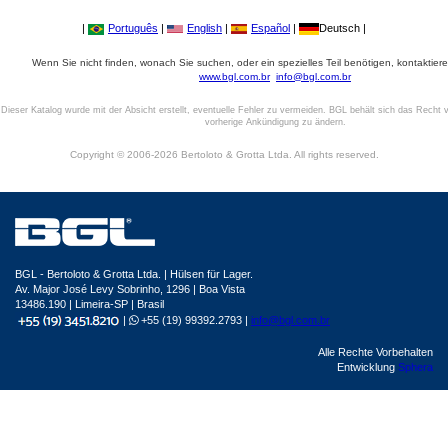
|
Português
|
English
|
Español
|
Deutsch |
Wenn Sie nicht finden, wonach Sie suchen, oder ein spezielles Teil benötigen, kontaktiere
www.bgl.com.br
info@bgl.com.br
Dieser Katalog wurde mit der Absicht erstellt, eventuelle Fehler zu vermeiden. BGL behält sich das Recht v
vorherige Ankündigung zu ändern.
Copyright © 2006-2026 Bertoloto & Grotta Ltda. All rights reserved.
BGL - Bertoloto & Grotta Ltda. | Hülsen für Lager.
Av. Major José Levy Sobrinho, 1296 | Boa Vista
13486.190 | Limeira-SP | Brasil
|
+55 (19) 99392.2793 |
info@bgl.com.br
Alle Rechte Vorbehalten
Entwicklung
Sphera