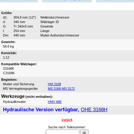
Größe:
d1:
304,8 mm (12")
Wellendurchmesser
d:
340 mm
Wälzlager ID
G:
Tr 340x5 mm
Gewinde
l:
254 mm
Länge
Dm:
440 mm
Mutter Außendurchmesser
Gewicht:
58.6 kg
Konizität:
1:12
Kompatible Wälzlager:
23168K
C3168K
Begleiten:
Mutter und Sicherung
HM 3168
MS Verriegelungsgeräte
MS 3168-MS 3172
Werkzeuge
(nicht enthalten):
Hydraulikmutter
HMV 68E
Hydraulische Version verfügbar,
OHE 3168H
zurück
Suche nach Teilenummer: