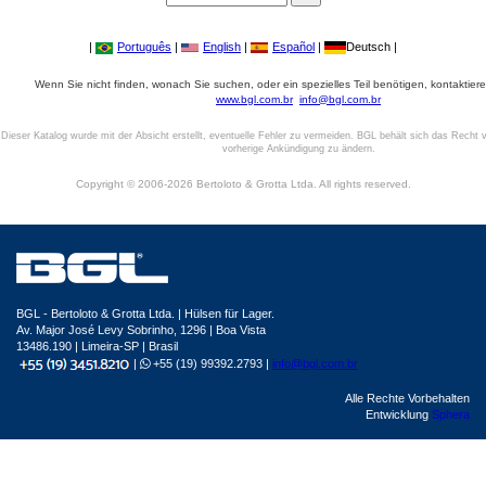
|
Português
|
English
|
Español
|
Deutsch |
Wenn Sie nicht finden, wonach Sie suchen, oder ein spezielles Teil benötigen, kontaktiere
www.bgl.com.br
info@bgl.com.br
Dieser Katalog wurde mit der Absicht erstellt, eventuelle Fehler zu vermeiden. BGL behält sich das Recht v
vorherige Ankündigung zu ändern.
Copyright © 2006-2026 Bertoloto & Grotta Ltda. All rights reserved.
BGL - Bertoloto & Grotta Ltda. | Hülsen für Lager.
Av. Major José Levy Sobrinho, 1296 | Boa Vista
13486.190 | Limeira-SP | Brasil
|
+55 (19) 99392.2793 |
info@bgl.com.br
Alle Rechte Vorbehalten
Entwicklung
Sphera