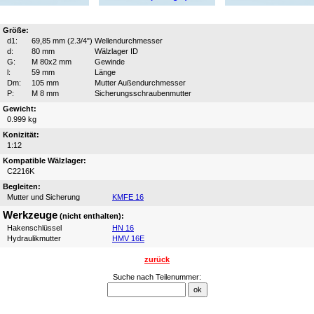
Größe:
d1:
69,85 mm (2.3/4")
Wellendurchmesser
d:
80 mm
Wälzlager ID
G:
M 80x2 mm
Gewinde
l:
59 mm
Länge
Dm:
105 mm
Mutter Außendurchmesser
P:
M 8 mm
Sicherungsschraubenmutter
Gewicht:
0.999 kg
Konizität:
1:12
Kompatible Wälzlager:
C2216K
Begleiten:
Mutter und Sicherung
KMFE 16
Werkzeuge
(nicht enthalten):
Hakenschlüssel
HN 16
Hydraulikmutter
HMV 16E
zurück
Suche nach Teilenummer: