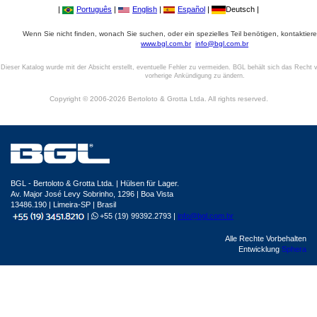
|
Português
|
English
|
Español
|
Deutsch |
Wenn Sie nicht finden, wonach Sie suchen, oder ein spezielles Teil benötigen, kontaktiere
www.bgl.com.br
info@bgl.com.br
Dieser Katalog wurde mit der Absicht erstellt, eventuelle Fehler zu vermeiden. BGL behält sich das Recht v
vorherige Ankündigung zu ändern.
Copyright © 2006-2026 Bertoloto & Grotta Ltda. All rights reserved.
BGL - Bertoloto & Grotta Ltda. | Hülsen für Lager.
Av. Major José Levy Sobrinho, 1296 | Boa Vista
13486.190 | Limeira-SP | Brasil
|
+55 (19) 99392.2793 |
info@bgl.com.br
Alle Rechte Vorbehalten
Entwicklung
Sphera