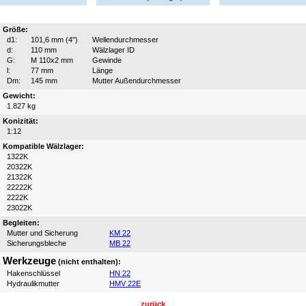
Größe:
d1:
101,6 mm (4")
Wellendurchmesser
d:
110 mm
Wälzlager ID
G:
M 110x2 mm
Gewinde
l:
77 mm
Länge
Dm:
145 mm
Mutter Außendurchmesser
Gewicht:
1.827 kg
Konizität:
1:12
Kompatible Wälzlager:
1322K
20322K
21322K
22222K
2222K
23022K
Begleiten:
Mutter und Sicherung
KM 22
Sicherungsbleche
MB 22
Werkzeuge
(nicht enthalten):
Hakenschlüssel
HN 22
Hydraulikmutter
HMV 22E
zurück