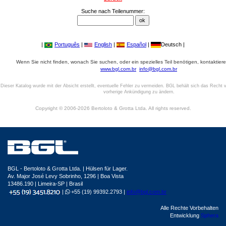
Suche nach Teilenummer:
|
Português
|
English
|
Español
|
Deutsch |
Wenn Sie nicht finden, wonach Sie suchen, oder ein spezielles Teil benötigen, kontaktiere
www.bgl.com.br
info@bgl.com.br
Dieser Katalog wurde mit der Absicht erstellt, eventuelle Fehler zu vermeiden. BGL behält sich das Recht v
vorherige Ankündigung zu ändern.
Copyright © 2006-2026 Bertoloto & Grotta Ltda. All rights reserved.
BGL - Bertoloto & Grotta Ltda. | Hülsen für Lager.
Av. Major José Levy Sobrinho, 1296 | Boa Vista
13486.190 | Limeira-SP | Brasil
|
+55 (19) 99392.2793 |
info@bgl.com.br
Alle Rechte Vorbehalten
Entwicklung
Sphera