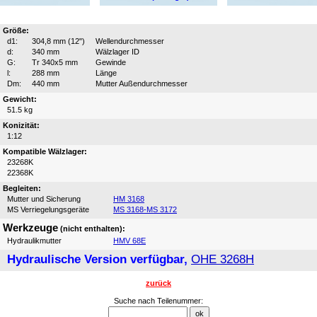
Größe:
d1:
304,8 mm (12")
Wellendurchmesser
d:
340 mm
Wälzlager ID
G:
Tr 340x5 mm
Gewinde
l:
288 mm
Länge
Dm:
440 mm
Mutter Außendurchmesser
Gewicht:
51.5 kg
Konizität:
1:12
Kompatible Wälzlager:
23268K
22368K
Begleiten:
Mutter und Sicherung
HM 3168
MS Verriegelungsgeräte
MS 3168-MS 3172
Werkzeuge
(nicht enthalten):
Hydraulikmutter
HMV 68E
Hydraulische Version verfügbar,
OHE 3268H
zurück
Suche nach Teilenummer: