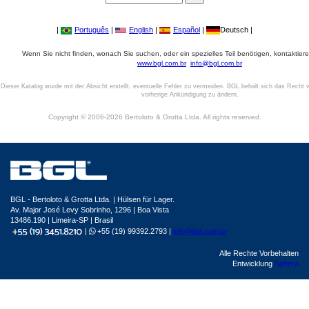
|
Português
|
English
|
Español
|
Deutsch |
Wenn Sie nicht finden, wonach Sie suchen, oder ein spezielles Teil benötigen, kontaktiere
www.bgl.com.br
info@bgl.com.br
Dieser Katalog wurde mit der Absicht erstellt, eventuelle Fehler zu vermeiden. BGL behält sich das Recht v
vorherige Ankündigung zu ändern.
Copyright © 2006-2026 Bertoloto & Grotta Ltda. All rights reserved.
BGL - Bertoloto & Grotta Ltda. | Hülsen für Lager.
Av. Major José Levy Sobrinho, 1296 | Boa Vista
13486.190 | Limeira-SP | Brasil
|
+55 (19) 99392.2793 |
info@bgl.com.br
Alle Rechte Vorbehalten
Entwicklung
Sphera