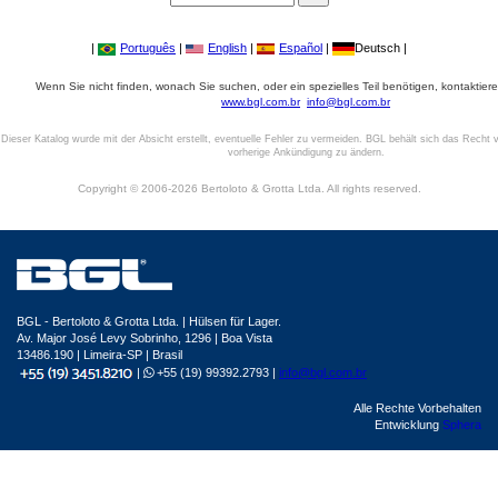
|
Português
|
English
|
Español
|
Deutsch |
Wenn Sie nicht finden, wonach Sie suchen, oder ein spezielles Teil benötigen, kontaktiere
www.bgl.com.br
info@bgl.com.br
Dieser Katalog wurde mit der Absicht erstellt, eventuelle Fehler zu vermeiden. BGL behält sich das Recht v
vorherige Ankündigung zu ändern.
Copyright © 2006-2026 Bertoloto & Grotta Ltda. All rights reserved.
BGL - Bertoloto & Grotta Ltda. | Hülsen für Lager.
Av. Major José Levy Sobrinho, 1296 | Boa Vista
13486.190 | Limeira-SP | Brasil
|
+55 (19) 99392.2793 |
info@bgl.com.br
Alle Rechte Vorbehalten
Entwicklung
Sphera