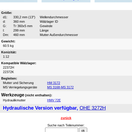
Größe:
d1:
330,2 mm (13")
Wellendurchmesser
d:
360 mm
Wälzlager ID
G:
Tr 360x5 mm
Gewinde
l:
299 mm
Länge
Dm:
460 mm
Mutter Außendurchmesser
Gewicht:
60.5 kg
Konizität:
1:12
Kompatible Wälzlager:
22372H
22372K
Begleiten:
Mutter und Sicherung
HM 3172
MS Verriegelungsgeräte
MS 3168-MS 3172
Werkzeuge
(nicht enthalten):
Hydraulikmutter
HMV 72E
Hydraulische Version verfügbar,
OHE 3272H
zurück
Suche nach Teilenummer: