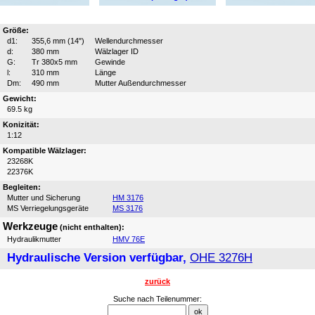
Größe:
d1:
355,6 mm (14")
Wellendurchmesser
d:
380 mm
Wälzlager ID
G:
Tr 380x5 mm
Gewinde
l:
310 mm
Länge
Dm:
490 mm
Mutter Außendurchmesser
Gewicht:
69.5 kg
Konizität:
1:12
Kompatible Wälzlager:
23268K
22376K
Begleiten:
Mutter und Sicherung
HM 3176
MS Verriegelungsgeräte
MS 3176
Werkzeuge
(nicht enthalten):
Hydraulikmutter
HMV 76E
Hydraulische Version verfügbar,
OHE 3276H
zurück
Suche nach Teilenummer: