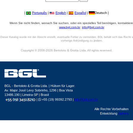
|
Português
|
English
|
Español
|
Deutsch |
Wenn Sie nicht finden, wonach Sie suchen, oder ein spezielles Teil benötigen, kontaktiere
www.bgl.com.br
info@bgl.com.br
Dieser Katalog wurde mit der Absicht erstellt, eventuelle Fehler zu vermeiden. BGL behält sich das Recht v
vorherige Ankündigung zu ändern.
Copyright © 2006-2026 Bertoloto & Grotta Ltda. All rights reserved.
BGL - Bertoloto & Grotta Ltda. | Hülsen für Lager.
Av. Major José Levy Sobrinho, 1296 | Boa Vista
13486.190 | Limeira-SP | Brasil
|
+55 (19) 99392.2793 |
info@bgl.com.br
Alle Rechte Vorbehalten
Entwicklung
Sphera