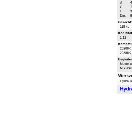
d:
G:
T
l:
Dm:
Gewicht
118 kg
Konizität
1:12
Kompatib
23288K
22388K
Begleite
Mutter 
MS Verr
Werkz
Hydraul
Hydr