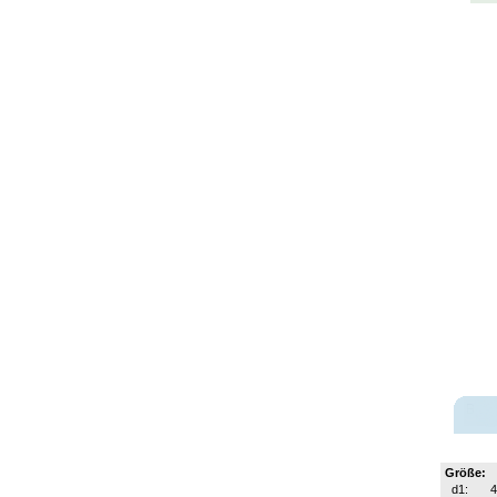
Größe:
d1:
4