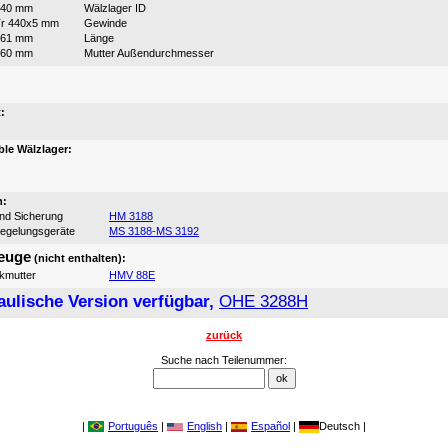
440 mm
Wälzlager ID
r 440x5 mm
Gewinde
361 mm
Länge
560 mm
Mutter Außendurchmesser
:
:
le Wälzlager:
n:
und Sicherung
HM 3188
iegelungsgeräte
MS 3188-MS 3192
euge
(nicht enthalten):
ikmutter
HMV 88E
aulische Version verfügbar,
OHE 3288H
zurück
Suche nach Teilenummer:
|
Português
|
English
|
Español
|
Deutsch |