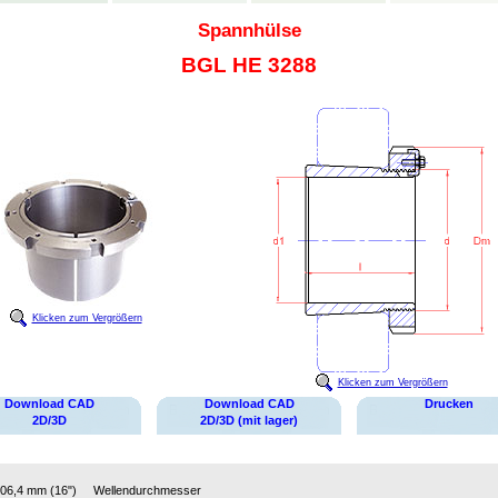
Spannhülse
BGL HE 3288
Klicken zum Vergrößern
Klicken zum Vergrößern
Download CAD
Download CAD
Drucken
2D/3D
2D/3D (mit lager)
06,4 mm (16")
Wellendurchmesser