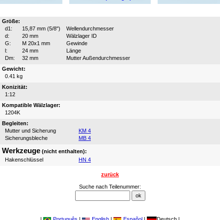
Größe:
d1:
15,87 mm (5/8")
Wellendurchmesser
d:
20 mm
Wälzlager ID
G:
M 20x1 mm
Gewinde
l:
24 mm
Länge
Dm:
32 mm
Mutter Außendurchmesser
Gewicht:
0.41 kg
Konizität:
1:12
Kompatible Wälzlager:
1204K
Begleiten:
Mutter und Sicherung
KM 4
Sicherungsbleche
MB 4
Werkzeuge
(nicht enthalten):
Hakenschlüssel
HN 4
zurück
Suche nach Teilenummer:
|
Português
|
English
|
Español
|
Deutsch |