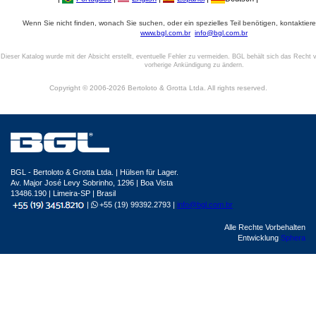
Wenn Sie nicht finden, wonach Sie suchen, oder ein spezielles Teil benötigen, kontaktiere
www.bgl.com.br
info@bgl.com.br
Dieser Katalog wurde mit der Absicht erstellt, eventuelle Fehler zu vermeiden. BGL behält sich das Recht v
vorherige Ankündigung zu ändern.
Copyright © 2006-2026 Bertoloto & Grotta Ltda. All rights reserved.
BGL - Bertoloto & Grotta Ltda. | Hülsen für Lager.
Av. Major José Levy Sobrinho, 1296 | Boa Vista
13486.190 | Limeira-SP | Brasil
|
+55 (19) 99392.2793 |
info@bgl.com.br
Alle Rechte Vorbehalten
Entwicklung
Sphera