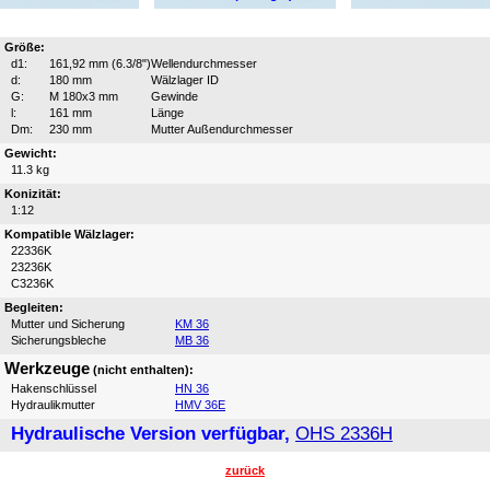
Größe:
d1:
161,92 mm (6.3/8")
Wellendurchmesser
d:
180 mm
Wälzlager ID
G:
M 180x3 mm
Gewinde
l:
161 mm
Länge
Dm:
230 mm
Mutter Außendurchmesser
Gewicht:
11.3 kg
Konizität:
1:12
Kompatible Wälzlager:
22336K
23236K
C3236K
Begleiten:
Mutter und Sicherung
KM 36
Sicherungsbleche
MB 36
Werkzeuge
(nicht enthalten):
Hakenschlüssel
HN 36
Hydraulikmutter
HMV 36E
Hydraulische Version verfügbar,
OHS 2336H
zurück