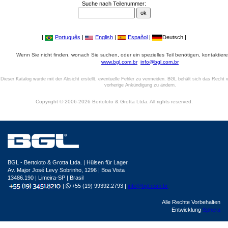
Suche nach Teilenummer:
|
Português
|
English
|
Español
|
Deutsch |
Wenn Sie nicht finden, wonach Sie suchen, oder ein spezielles Teil benötigen, kontaktiere
www.bgl.com.br
info@bgl.com.br
Dieser Katalog wurde mit der Absicht erstellt, eventuelle Fehler zu vermeiden. BGL behält sich das Recht v
vorherige Ankündigung zu ändern.
Copyright © 2006-2026 Bertoloto & Grotta Ltda. All rights reserved.
BGL - Bertoloto & Grotta Ltda. | Hülsen für Lager.
Av. Major José Levy Sobrinho, 1296 | Boa Vista
13486.190 | Limeira-SP | Brasil
|
+55 (19) 99392.2793 |
info@bgl.com.br
Alle Rechte Vorbehalten
Entwicklung
Sphera