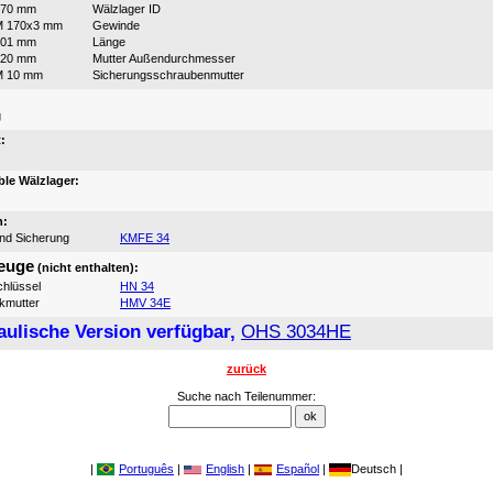
170 mm
Wälzlager ID
M 170x3 mm
Gewinde
101 mm
Länge
220 mm
Mutter Außendurchmesser
M 10 mm
Sicherungsschraubenmutter
:
g
:
le Wälzlager:
n:
und Sicherung
KMFE 34
euge
(nicht enthalten):
hlüssel
HN 34
ikmutter
HMV 34E
aulische Version verfügbar,
OHS 3034HE
zurück
Suche nach Teilenummer:
|
Português
|
English
|
Español
|
Deutsch |