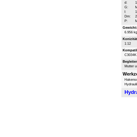
d:
G:
l:
Dm:
P:
Gewicht
6.956 k
Konizität
1:12
Kompatib
C3034K
Begleite
Mutter 
Werkz
Hakensc
Hydraul
Hydr