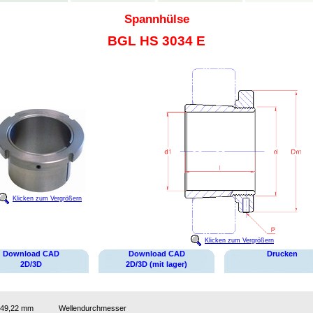
Spannhülse
BGL HS 3034 E
Klicken zum Vergrößern
Klicken zum Vergrößern
Download CAD
Download CAD
Drucken
2D/3D
2D/3D (mit lager)
49,22 mm
Wellendurchmesser