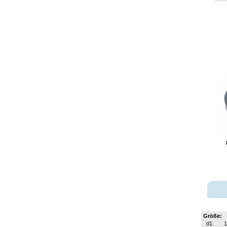
Größe:
d1:
1