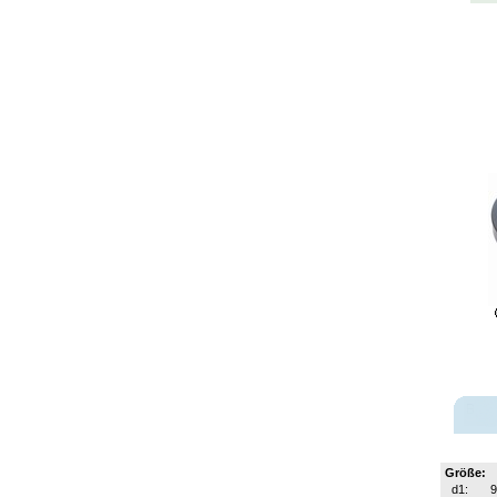
Größe:
d1:
9