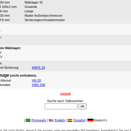
100 mm
Wälzlager ID
M 100x2 mm
Gewinde
76 mm
Länge
130 mm
Mutter Außendurchmesser
M 8 mm
Sicherungsschraubenmutter
:
g
:
le Wälzlager:
V
KV
n:
und Sicherung
KMFE 20
euge
(nicht enthalten):
hlüssel
HN 20
ikmutter
HMV 20E
zurück
Suche nach Teilenummer:
|
Português
|
English
|
Español
|
Deutsch |
 Sie nicht finden, wonach Sie suchen, oder ein spezielles Teil benötigen, kontaktieren Sie uns b