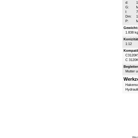
d:
G:
l:
Dm:
P:
Gewicht
1.838 k
Konizität
1:12
Kompatib
C3120K
C 3120
Begleite
Mutter 
Werkz
Hakensc
Hydraul
Wenn