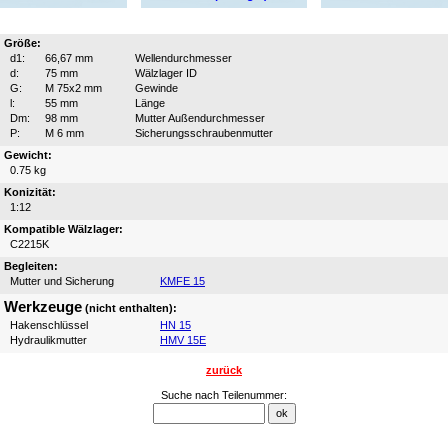
Größe:
d1:
66,67 mm
Wellendurchmesser
d:
75 mm
Wälzlager ID
G:
M 75x2 mm
Gewinde
l:
55 mm
Länge
Dm:
98 mm
Mutter Außendurchmesser
P:
M 6 mm
Sicherungsschraubenmutter
Gewicht:
0.75 kg
Konizität:
1:12
Kompatible Wälzlager:
C2215K
Begleiten:
Mutter und Sicherung
KMFE 15
Werkzeuge
(nicht enthalten):
Hakenschlüssel
HN 15
Hydraulikmutter
HMV 15E
zurück
Suche nach Teilenummer: