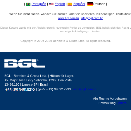
|
Português
|
English
|
Español
|
Deutsch |
Wenn Sie nicht finden, wonach Sie suchen, oder ein spezielles Teil benötigen, kontaktiere
www.bgl.com.br
info@bgl.com.br
Dieser Katalog wurde mit der Absicht erstellt, eventuelle Fehler zu vermeiden. BGL behält sich das Recht v
vorherige Ankündigung zu ändern.
Copyright © 2006-2026 Bertoloto & Grotta Ltda. All rights reserved.
BGL - Bertoloto & Grotta Ltda. | Hülsen für Lager.
Av. Major José Levy Sobrinho, 1296 | Boa Vista
13486.190 | Limeira-SP | Brasil
|
+55 (19) 99392.2793 |
info@bgl.com.br
Alle Rechte Vorbehalten
Entwicklung
Sphera