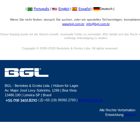
|
Português
|
English
|
Español
|
Deutsch |
Wenn Sie nicht finden, wonach Sie suchen, oder ein spezielles Teil benötigen, kontaktiere
www.bgl.com.br
info@bgl.com.br
Dieser Katalog wurde mit der Absicht erstellt, eventuelle Fehler zu vermeiden. BGL behält sich das Recht v
vorherige Ankündigung zu ändern.
Copyright © 2006-2026 Bertoloto & Grotta Ltda. All rights reserved.
BGL - Bertoloto & Grotta Ltda. | Hülsen für Lager.
Av. Major José Levy Sobrinho, 1296 | Boa Vista
13486.190 | Limeira-SP | Brasil
|
+55 (19) 99392.2793 |
info@bgl.com.br
Alle Rechte Vorbehalten
Entwicklung
Sphera