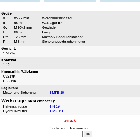
Größe:
d1:
85,72 mm
Wellendurchmesser
d:
95 mm
Wälzlager ID
G:
M 95x2 mm
Gewinde
l:
68 mm
Länge
Dm:
125 mm
Mutter Außendurchmesser
P:
M 8 mm
Sicherungsschraubenmutter
Gewicht:
1.512 kg
Konizität:
1:12
Kompatible Wälzlager:
C2219K
C 2219K
Begleiten:
Mutter und Sicherung
KMFE 19
Werkzeuge
(nicht enthalten):
Hakenschlüssel
HN 19
Hydraulikmutter
HMV 19E
zurück
Suche nach Teilenummer: