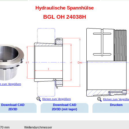
Hydraulische Spannhülse
BGL OH 24038H
en zum Vergrößern
Klicken zum Vergrößern
Klicken zum Vergröße
Download CAD
Download CAD
Drucken
2D/3D
2D/3D (mit lager)
170 mm
Wellendurchmesser