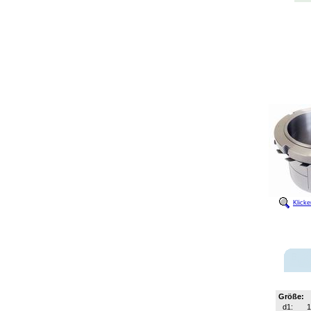
Klick
Größe:
d1: