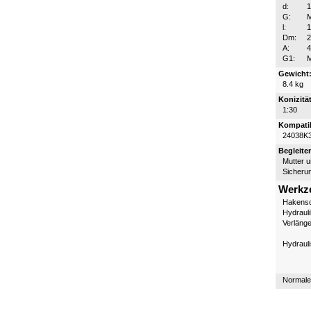
d:
G:
l:
Dm:
A:
G1:
Gewicht
8.4 kg
Konizität
1:30
Kompatib
24038K
Begleite
Mutter 
Sicheru
Werkz
Hakensc
Hydraul
Verläng
Hydraul
Normale