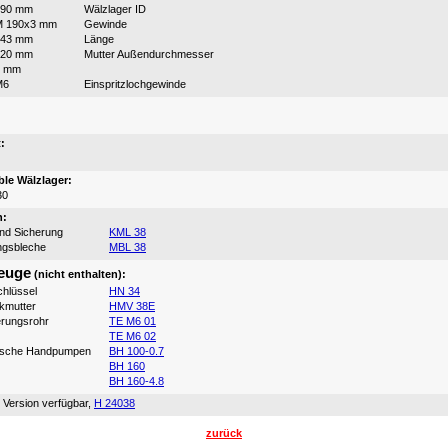
190 mm
Wälzlager ID
M 190x3 mm
Gewinde
143 mm
Länge
220 mm
Mutter Außendurchmesser
4 mm
M6
Einspritzlochgewinde
:
:
le Wälzlager:
30
n:
und Sicherung
KML 38
ngsbleche
MBL 38
euge
(nicht enthalten):
hlüssel
HN 34
ikmutter
HMV 38E
erungsrohr
TE M6 01
TE M6 02
ische Handpumpen
BH 100-0.7
BH 160
BH 160-4.8
 Version verfügbar,
H 24038
zurück