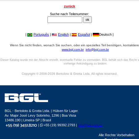
zurück
Suche nach Teilenummer:
|
Português
|
English
|
Español
|
Deutsch |
Wenn Sie nicht finden, wonach Sie suchen, oder ein spezielles Teil benötigen, kontaktiere
www.bgl.com.br
info@bgl.com.br
Dieser Katalog wurde mit der Absicht erstellt, eventuelle Fehler zu vermeiden. BGL behält sich das Recht v
vorherige Ankündigung zu ändern.
Copyright © 2006-2026 Bertoloto & Grotta Ltda. All rights reserved.
BGL - Bertoloto & Grotta Ltda. | Hülsen für Lager.
Av. Major José Levy Sobrinho, 1296 | Boa Vista
13486.190 | Limeira-SP | Brasil
|
+55 (19) 99392.2793 |
info@bgl.com.br
Alle Rechte Vorbehalten