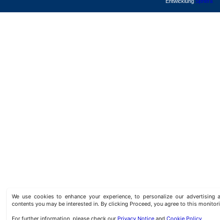
Entwicklung
Sphera
We use cookies to enhance your experience, to personalize our advertisin
contents you may be interested in. By clicking Proceed, you agree to this monitor
For further information, please check our
Privacy Notice
and
Cookie Policy