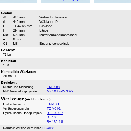
Größe:
d1:
410 mm
Wellendurchmesser
d:
440 mm
Wälzlager ID
G:
Tr 440x5 mm
Gewinde
l:
294 mm
Länge
Dm:
520 mm
Mutter Außendurchmesser
A:
6 mm
G1:
M8
Einspritzlochgewinde
Gewicht:
77 kg
Konizität:
1:30
Kompatible Wälzlager:
24088K30
Begleiten:
Mutter und Sicherung
HM 3088
MS Verriegelungsgeräte
MS 3088-MS 3092
Werkzeuge
(nicht enthalten):
Hydraulikmutter
HMV 88E
Verlängerungsrohr
TE M8 01
Hydraulische Handpumpen
BH 100-0.7
BH 160
BH 160-4.8
Normale Version verfügbar,
H 24088