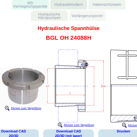
Hydraulische Spannhülse
BGL OH 24088H
Klicken zum Vergrößern
Klicken zum Vergrößern
Klicke
Download CAD
Download CAD
Drucken
2D/3D
2D/3D (mit lager)