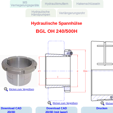
Hydraulische Spannhülse
BGL OH 240/500H
Klicken zum Vergrößern
Klicken zum Vergrößern
Klicke
Download CAD
Download CAD
Drucken
2D/3D
2D/3D (mit lager)