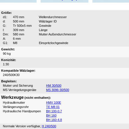
Größe:
d1:
470 mm
Wellendurchmesser
d:
500 mm
Wälzlager ID
G:
Tr 500x5 mm
Gewinde
l:
309 mm
Länge
Dm:
580 mm
Mutter Außendurchmesser
A:
6 mm
G1:
M8
Einspritzlochgewinde
Gewicht:
90 kg
Konizität:
1:30
Kompatible Wälzlager:
240/500K30
Begleiten:
Mutter und Sicherung
HM 30/500
MS Verriegelungsgeräte
MS 3096-30/500
Werkzeuge
(nicht enthalten):
Hydraulikmutter
HMV 100E
Verlängerungsrohr
TE M8 01
Hydraulische Handpumpen
BH 100-0.7
BH 160
BH 160-4.8
Normale Version verfügbar,
H 240/500