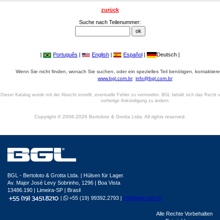
zurück
Suche nach Teilenummer:
|
Português
|
English
|
Español
|
Deutsch |
Wenn Sie nicht finden, wonach Sie suchen, oder ein spezielles Teil benötigen, kontaktiere
www.bgl.com.br
info@bgl.com.br
Dieser Katalog wurde mit der Absicht erstellt, eventuelle Fehler zu vermeiden. BGL behält sich das Recht v
vorherige Ankündigung zu ändern.
Copyright © 2006-2026 Bertoloto & Grotta Ltda. All rights reserved.
BGL - Bertoloto & Grotta Ltda. | Hülsen für Lager.
Av. Major José Levy Sobrinho, 1296 | Boa Vista
13486.190 | Limeira-SP | Brasil
|
+55 (19) 99392.2793 |
info@bgl.com.br
Alle Rechte Vorbehalten