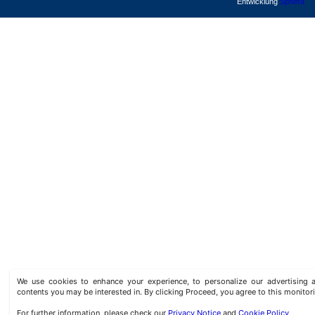
Entwicklung
Sphera
We use cookies to enhance your experience, to personalize our advertisin
contents you may be interested in. By clicking Proceed, you agree to this monitor
For further information, please check our
Privacy Notice
and
Cookie Policy