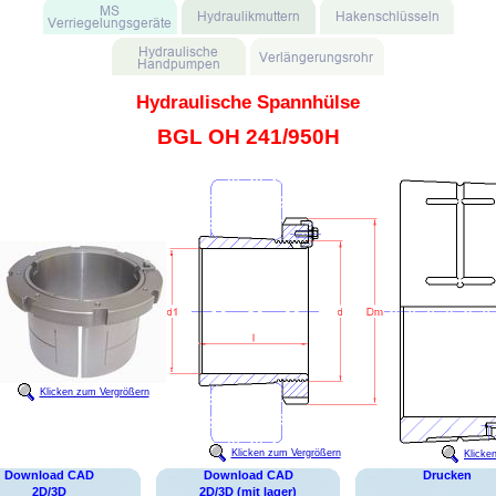
Hydraulische Spannhülse
BGL OH 241/950H
Klicken zum Vergrößern
Klicken zum Vergrößern
Klicke
Download CAD
Download CAD
Drucken
2D/3D
2D/3D (mit lager)