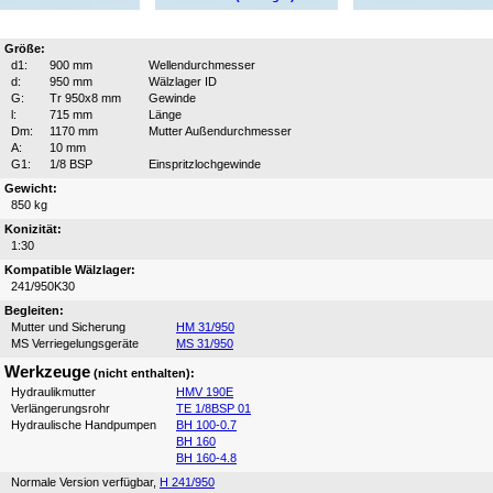
Größe:
d1:
900 mm
Wellendurchmesser
d:
950 mm
Wälzlager ID
G:
Tr 950x8 mm
Gewinde
l:
715 mm
Länge
Dm:
1170 mm
Mutter Außendurchmesser
A:
10 mm
G1:
1/8 BSP
Einspritzlochgewinde
Gewicht:
850 kg
Konizität:
1:30
Kompatible Wälzlager:
241/950K30
Begleiten:
Mutter und Sicherung
HM 31/950
MS Verriegelungsgeräte
MS 31/950
Werkzeuge
(nicht enthalten):
Hydraulikmutter
HMV 190E
Verlängerungsrohr
TE 1/8BSP 01
Hydraulische Handpumpen
BH 100-0.7
BH 160
BH 160-4.8
Normale Version verfügbar,
H 241/950