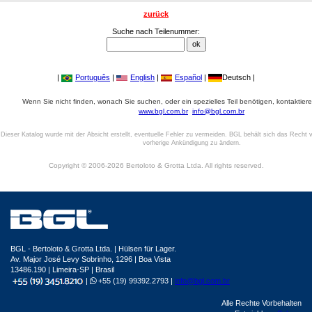
zurück
Suche nach Teilenummer:
|
Português
|
English
|
Español
|
Deutsch |
Wenn Sie nicht finden, wonach Sie suchen, oder ein spezielles Teil benötigen, kontaktiere
www.bgl.com.br
info@bgl.com.br
Dieser Katalog wurde mit der Absicht erstellt, eventuelle Fehler zu vermeiden. BGL behält sich das Recht v
vorherige Ankündigung zu ändern.
Copyright © 2006-2026 Bertoloto & Grotta Ltda. All rights reserved.
BGL - Bertoloto & Grotta Ltda. | Hülsen für Lager.
Av. Major José Levy Sobrinho, 1296 | Boa Vista
13486.190 | Limeira-SP | Brasil
|
+55 (19) 99392.2793 |
info@bgl.com.br
Alle Rechte Vorbehalten