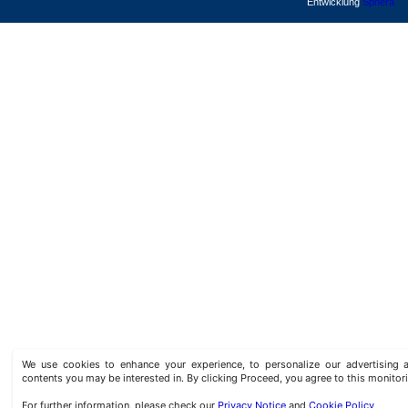
Entwicklung
Sphera
We use cookies to enhance your experience, to personalize our advertisin
contents you may be interested in. By clicking Proceed, you agree to this monitor
For further information, please check our
Privacy Notice
and
Cookie Policy