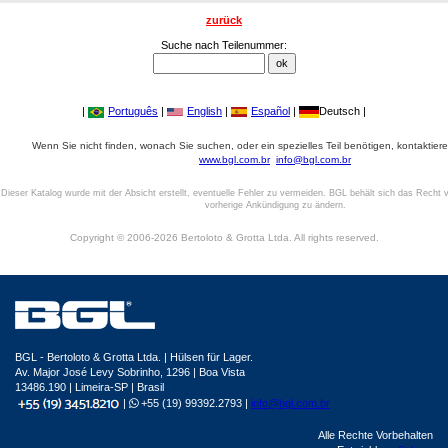
zurück
Suche nach Teilenummer:
|
Português
|
English
|
Español
|
Deutsch |
Wenn Sie nicht finden, wonach Sie suchen, oder ein spezielles Teil benötigen, kontaktiere
www.bgl.com.br
info@bgl.com.br
Dieser Katalog wurde mit der Absicht erstellt, eventuelle Fehler zu vermeiden. BGL behält sich das Recht v
vorherige Ankündigung zu ändern.
Copyright © 2006-2026 Bertoloto & Grotta Ltda. All rights reserved.
BGL - Bertoloto & Grotta Ltda. | Hülsen für Lager.
Av. Major José Levy Sobrinho, 1296 | Boa Vista
13486.190 | Limeira-SP | Brasil
|
+55 (19) 99392.2793 |
info@bgl.com.br
Alle Rechte Vorbehalten