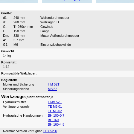
Größe:
d1:
240 mm
Wellendurchmesser
d:
260 mm
Wälzlager ID
G:
Tr 260x4 mm
Gewinde
l:
150 mm
Länge
Dm:
330 mm
Mutter Außendurchmesser
A:
3.7 mm
G1:
M6
Einspritzlochgewinde
Gewicht:
14 kg
Konizität:
1:12
Kompatible Wälzlager:
Begleiten:
Mutter und Sicherung
HM 52T
Sicherungsbleche
MB 52
Werkzeuge
(nicht enthalten):
Hydraulikmutter
HMV 52E
Verlängerungsrohr
TE M6 01
TE M6 02
Hydraulische Handpumpen
BH 100-0.7
BH 160
BH 160-4.8
Normale Version verfügbar,
H 3052 X