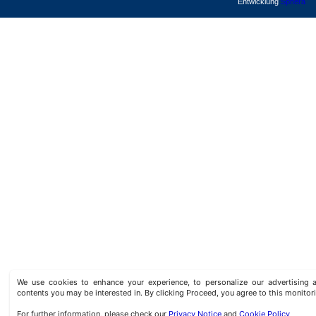
Entwicklung
Sphera
We use cookies to enhance your experience, to personalize our advertisin
contents you may be interested in. By clicking Proceed, you agree to this monitor
For further information, please check our
Privacy Notice
and
Cookie Policy