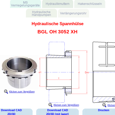
Hydraulische Spannhülse
BGL OH 3052 XH
Klicken zum Vergrößern
Klicken zum Vergrößern
Klicke
Download CAD
Download CAD
Drucken
2D/3D
2D/3D (mit lager)