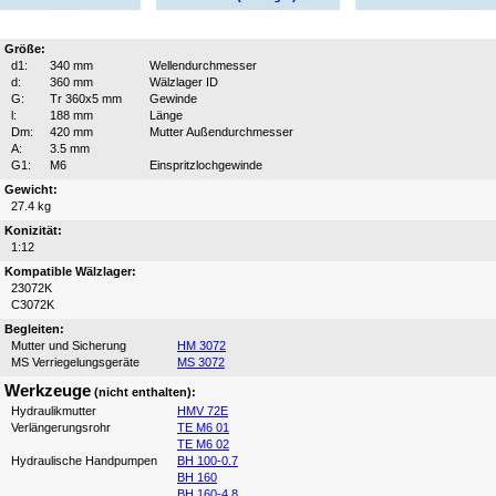
Größe:
d1:
340 mm
Wellendurchmesser
d:
360 mm
Wälzlager ID
G:
Tr 360x5 mm
Gewinde
l:
188 mm
Länge
Dm:
420 mm
Mutter Außendurchmesser
A:
3.5 mm
G1:
M6
Einspritzlochgewinde
Gewicht:
27.4 kg
Konizität:
1:12
Kompatible Wälzlager:
23072K
C3072K
Begleiten:
Mutter und Sicherung
HM 3072
MS Verriegelungsgeräte
MS 3072
Werkzeuge
(nicht enthalten):
Hydraulikmutter
HMV 72E
Verlängerungsrohr
TE M6 01
TE M6 02
Hydraulische Handpumpen
BH 100-0.7
BH 160
BH 160-4.8