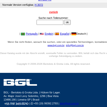
Normale Version verfügbar,
H 3072
zurück
Suche nach Teilenummer:
|
Português
|
English
|
Español
|
Deutsch |
Wenn Sie nicht finden, wonach Sie suchen, oder ein spezielles Teil benötigen, kontaktiere
www.bgl.com.br
info@bgl.com.br
Dieser Katalog wurde mit der Absicht erstellt, eventuelle Fehler zu vermeiden. BGL behält sich das Recht v
vorherige Ankündigung zu ändern.
Copyright © 2006-2026 Bertoloto & Grotta Ltda. All rights reserved.
BGL - Bertoloto & Grotta Ltda. | Hülsen für Lager.
Av. Major José Levy Sobrinho, 1296 | Boa Vista
13486.190 | Limeira-SP | Brasil
|
+55 (19) 99392.2793 |
info@bgl.com.br