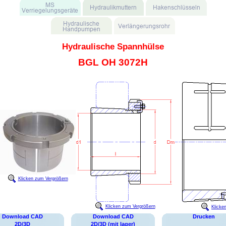
Hydraulische Spannhülse
BGL OH 3072H
Klicken zum Vergrößern
Klicken zum Vergrößern
Klicke
Download CAD
Download CAD
Drucken
2D/3D
2D/3D (mit lager)