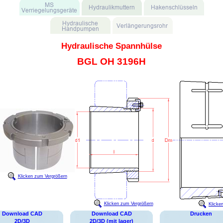
Hydraulische Spannhülse
BGL OH 3196H
Klicken zum Vergrößern
Klicken zum Vergrößern
Klicke
Download CAD
Download CAD
Drucken
2D/3D
2D/3D (mit lager)