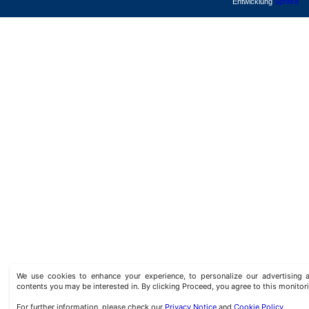
Entwicklung
Sphera
We use cookies to enhance your experience, to personalize our advertisin
contents you may be interested in. By clicking Proceed, you agree to this monitor
For further information, please check our
Privacy Notice
and
Cookie Policy