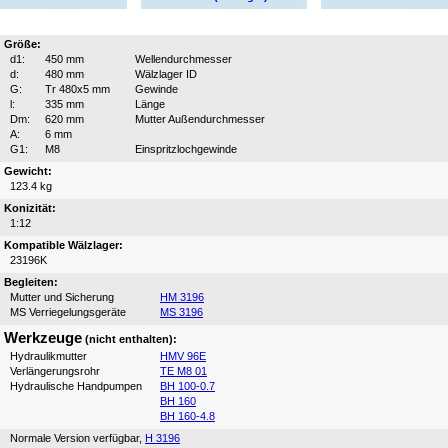
Größe:
d1:
450 mm
Wellendurchmesser
d:
480 mm
Wälzlager ID
G:
Tr 480x5 mm
Gewinde
l:
335 mm
Länge
Dm:
620 mm
Mutter Außendurchmesser
A:
6 mm
G1:
M8
Einspritzlochgewinde
Gewicht:
123.4 kg
Konizität:
1:12
Kompatible Wälzlager:
23196K
Begleiten:
Mutter und Sicherung
HM 3196
MS Verriegelungsgeräte
MS 3196
Werkzeuge
(nicht enthalten):
Hydraulikmutter
HMV 96E
Verlängerungsrohr
TE M8 01
Hydraulische Handpumpen
BH 100-0.7
BH 160
BH 160-4.8
Normale Version verfügbar,
H 3196