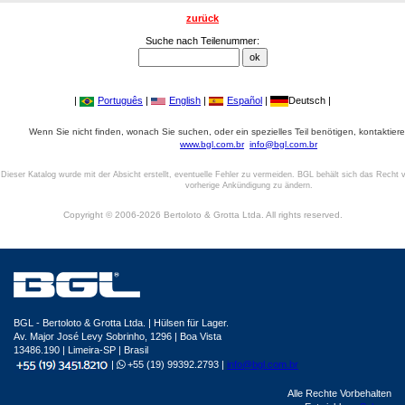
zurück
Suche nach Teilenummer:
|
Português
|
English
|
Español
|
Deutsch |
Wenn Sie nicht finden, wonach Sie suchen, oder ein spezielles Teil benötigen, kontaktiere
www.bgl.com.br
info@bgl.com.br
Dieser Katalog wurde mit der Absicht erstellt, eventuelle Fehler zu vermeiden. BGL behält sich das Recht v
vorherige Ankündigung zu ändern.
Copyright © 2006-2026 Bertoloto & Grotta Ltda. All rights reserved.
BGL - Bertoloto & Grotta Ltda. | Hülsen für Lager.
Av. Major José Levy Sobrinho, 1296 | Boa Vista
13486.190 | Limeira-SP | Brasil
|
+55 (19) 99392.2793 |
info@bgl.com.br
Alle Rechte Vorbehalten