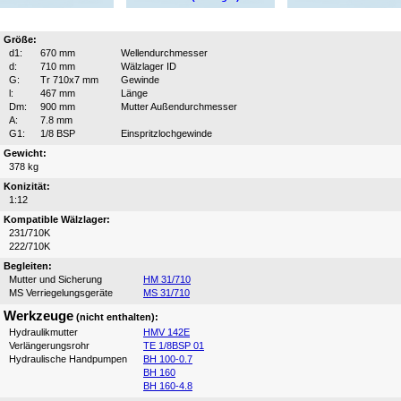
Größe:
d1:
670 mm
Wellendurchmesser
d:
710 mm
Wälzlager ID
G:
Tr 710x7 mm
Gewinde
l:
467 mm
Länge
Dm:
900 mm
Mutter Außendurchmesser
A:
7.8 mm
G1:
1/8 BSP
Einspritzlochgewinde
Gewicht:
378 kg
Konizität:
1:12
Kompatible Wälzlager:
231/710K
222/710K
Begleiten:
Mutter und Sicherung
HM 31/710
MS Verriegelungsgeräte
MS 31/710
Werkzeuge
(nicht enthalten):
Hydraulikmutter
HMV 142E
Verlängerungsrohr
TE 1/8BSP 01
Hydraulische Handpumpen
BH 100-0.7
BH 160
BH 160-4.8