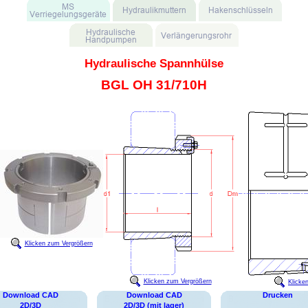
Hydraulische Spannhülse
BGL OH 31/710H
Klicken zum Vergrößern
Klicken zum Vergrößern
Klicke
Download CAD
Download CAD
Drucken
2D/3D
2D/3D (mit lager)