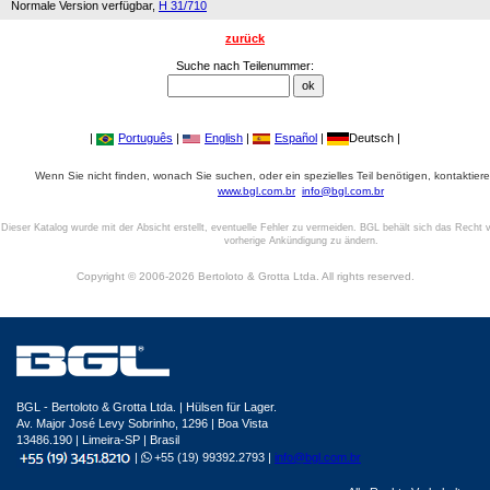
Normale Version verfügbar,
H 31/710
zurück
Suche nach Teilenummer:
|
Português
|
English
|
Español
|
Deutsch |
Wenn Sie nicht finden, wonach Sie suchen, oder ein spezielles Teil benötigen, kontaktiere
www.bgl.com.br
info@bgl.com.br
Dieser Katalog wurde mit der Absicht erstellt, eventuelle Fehler zu vermeiden. BGL behält sich das Recht v
vorherige Ankündigung zu ändern.
Copyright © 2006-2026 Bertoloto & Grotta Ltda. All rights reserved.
BGL - Bertoloto & Grotta Ltda. | Hülsen für Lager.
Av. Major José Levy Sobrinho, 1296 | Boa Vista
13486.190 | Limeira-SP | Brasil
|
+55 (19) 99392.2793 |
info@bgl.com.br