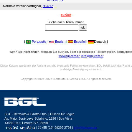
Normale Version verfügbar,
H 3272
zurück
Suche nach Teilenummer:
|
Português
|
English
|
Español
|
Deutsch |
Wenn Sie nicht finden, wonach Sie suchen, oder ein spezielles Teil benötigen, kontaktiere
www.bgl.com.br
info@bgl.com.br
Dieser Katalog wurde mit der Absicht erstellt, eventuelle Fehler zu vermeiden. BGL behält sich das Recht v
vorherige Ankündigung zu ändern.
Copyright © 2006-2026 Bertoloto & Grotta Ltda. All rights reserved.
BGL - Bertoloto & Grotta Ltda. | Hülsen für Lager.
Av. Major José Levy Sobrinho, 1296 | Boa Vista
13486.190 | Limeira-SP | Brasil
|
+55 (19) 99392.2793 |
info@bgl.com.br