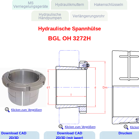
Hydraulische Spannhülse
BGL OH 3272H
Klicken zum Vergrößern
Klicken zum Vergrößern
Klicke
Download CAD
Download CAD
Drucken
2D/3D
2D/3D (mit lager)