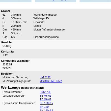
Größe:
d1:
340 mm
Wellendurchmesser
d:
360 mm
Wälzlager ID
G:
Tr 360x5 mm
Gewinde
l:
299 mm
Länge
Dm:
460 mm
Mutter Außendurchmesser
A:
3.5 mm
G1:
M6
Einspritzlochgewinde
Gewicht:
55.8 kg
Konizität:
1:12
Kompatible Wälzlager:
22372H
22372K
Begleiten:
Mutter und Sicherung
HM 3172
MS Verriegelungsgeräte
MS 3168-MS 3172
Werkzeuge
(nicht enthalten):
Hydraulikmutter
HMV 72E
Verlängerungsrohr
TE M6 01
TE M6 02
Hydraulische Handpumpen
BH 100-0.7
BH 160
BH 160-4.8