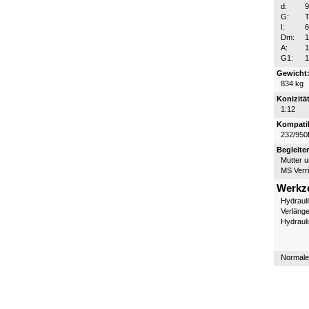
d:
G:
T
l:
Dm:
A:
G1:
1
Gewicht
834 kg
Konizität
1:12
Kompatib
232/950
Begleite
Mutter 
MS Verr
Werkz
Hydraul
Verläng
Hydraul
Normale