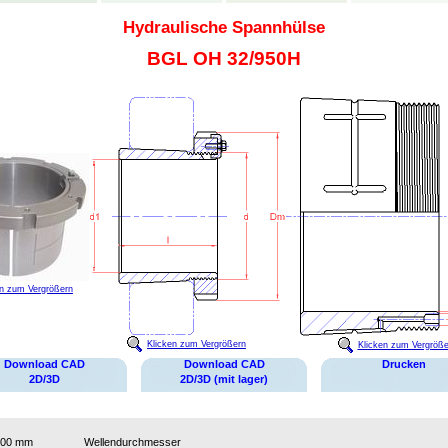
Hydraulische Spannhülse
BGL OH 32/950H
en zum Vergrößern
Klicken zum Vergrößern
Klicken zum Vergröße
Download CAD
Download CAD
Drucken
2D/3D
2D/3D (mit lager)
900 mm
Wellendurchmesser