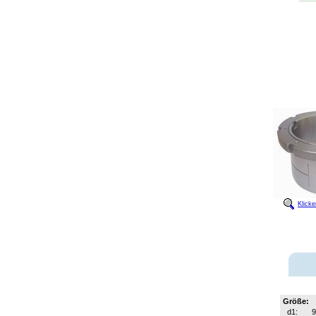
Klick
Größe:
d1: