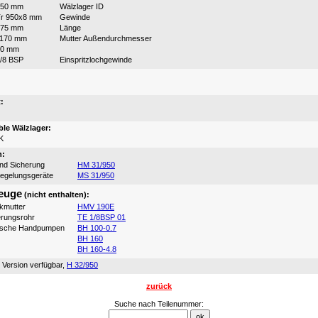
950 mm
Wälzlager ID
r 950x8 mm
Gewinde
675 mm
Länge
1170 mm
Mutter Außendurchmesser
10 mm
/8 BSP
Einspritzlochgewinde
:
:
le Wälzlager:
K
n:
und Sicherung
HM 31/950
iegelungsgeräte
MS 31/950
euge
(nicht enthalten):
ikmutter
HMV 190E
erungsrohr
TE 1/8BSP 01
ische Handpumpen
BH 100-0.7
BH 160
BH 160-4.8
 Version verfügbar,
H 32/950
zurück
Suche nach Teilenummer: