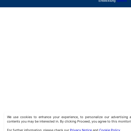
Entwicklung
Sphera
We use cookies to enhance your experience, to personalize our advertisin
contents you may be interested in. By clicking Proceed, you agree to this monitor
For further information, please check our
Privacy Notice
and
Cookie Policy