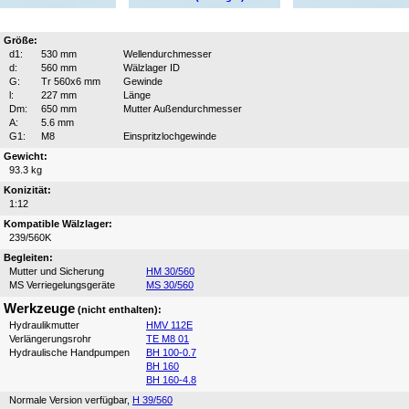
Größe:
d1:
530 mm
Wellendurchmesser
d:
560 mm
Wälzlager ID
G:
Tr 560x6 mm
Gewinde
l:
227 mm
Länge
Dm:
650 mm
Mutter Außendurchmesser
A:
5.6 mm
G1:
M8
Einspritzlochgewinde
Gewicht:
93.3 kg
Konizität:
1:12
Kompatible Wälzlager:
239/560K
Begleiten:
Mutter und Sicherung
HM 30/560
MS Verriegelungsgeräte
MS 30/560
Werkzeuge
(nicht enthalten):
Hydraulikmutter
HMV 112E
Verlängerungsrohr
TE M8 01
Hydraulische Handpumpen
BH 100-0.7
BH 160
BH 160-4.8
Normale Version verfügbar,
H 39/560