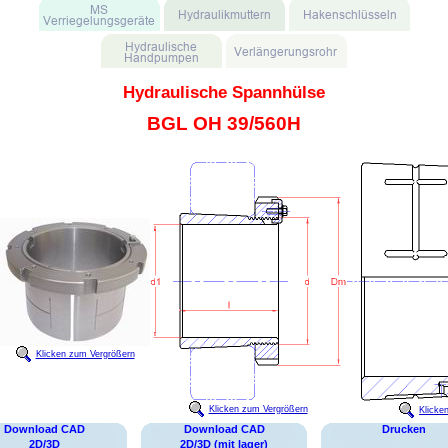
Hydraulische Spannhülse
BGL OH 39/560H
Klicken zum Vergrößern
Klicken zum Vergrößern
Klicke
Download CAD
Download CAD
Drucken
2D/3D
2D/3D (mit lager)