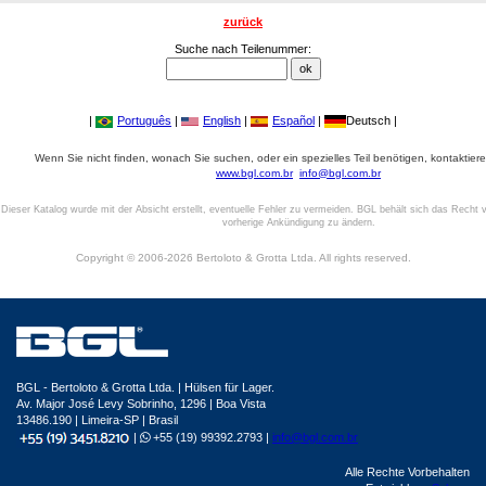
zurück
Suche nach Teilenummer:
|
Português
|
English
|
Español
|
Deutsch |
Wenn Sie nicht finden, wonach Sie suchen, oder ein spezielles Teil benötigen, kontaktiere
www.bgl.com.br
info@bgl.com.br
Dieser Katalog wurde mit der Absicht erstellt, eventuelle Fehler zu vermeiden. BGL behält sich das Recht v
vorherige Ankündigung zu ändern.
Copyright © 2006-2026 Bertoloto & Grotta Ltda. All rights reserved.
BGL - Bertoloto & Grotta Ltda. | Hülsen für Lager.
Av. Major José Levy Sobrinho, 1296 | Boa Vista
13486.190 | Limeira-SP | Brasil
|
+55 (19) 99392.2793 |
info@bgl.com.br
Alle Rechte Vorbehalten